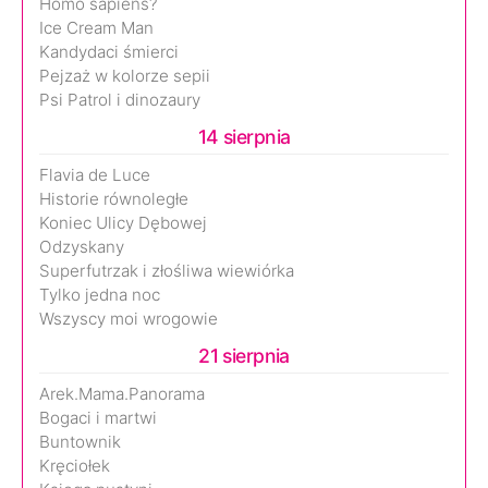
Homo sapiens?
Ice Cream Man
Kandydaci śmierci
Pejzaż w kolorze sepii
Psi Patrol i dinozaury
14 sierpnia
Flavia de Luce
Historie równoległe
Koniec Ulicy Dębowej
Odzyskany
Superfutrzak i złośliwa wiewiórka
Tylko jedna noc
Wszyscy moi wrogowie
21 sierpnia
Arek.Mama.Panorama
Bogaci i martwi
Buntownik
Kręciołek