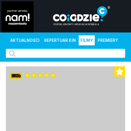
AKTUALNOŚCI
REPERTUAR KIN
FILMY
PREMIERY