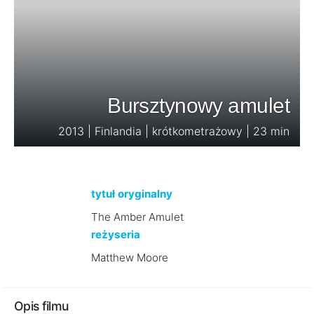
Bursztynowy amulet
2013 | Finlandia | krótkometrażowy | 23 min
tytuł oryginalny
The Amber Amulet
reżyseria
Matthew Moore
Opis filmu