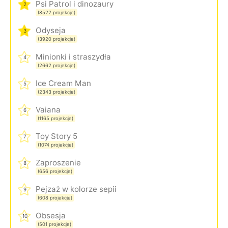
Psi Patrol i dinozaury
2
(8522 projekcje)
Odyseja
3
(3920 projekcje)
Minionki i straszydła
4
(2662 projekcje)
Ice Cream Man
5
(2343 projekcje)
Vaiana
6
(1165 projekcje)
Toy Story 5
7
(1074 projekcje)
Zaproszenie
8
(656 projekcje)
Pejzaż w kolorze sepii
9
(608 projekcje)
Obsesja
10
(501 projekcje)