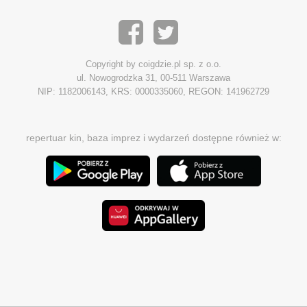
Copyright by coigdzie.pl sp. z o.o.
ul. Nowogrodzka 31, 00-511 Warszawa
NIP: 1182006143, KRS: 0000335060, REGON: 141962729
repertuar kin, baza imprez i wydarzeń dostępne również w: