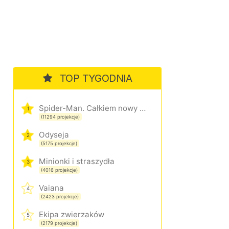
TOP TYGODNIA
Spider-Man. Całkiem nowy dzień
1
(11294 projekcje)
Odyseja
2
(5175 projekcje)
Minionki i straszydła
3
(4016 projekcje)
Vaiana
4
(2423 projekcje)
Ekipa zwierzaków
5
(2179 projekcje)