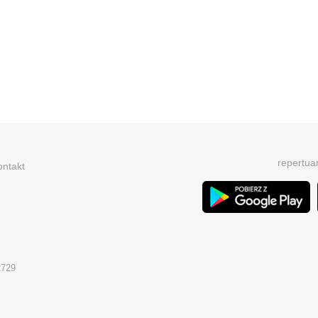
repertua
ontakt
2729