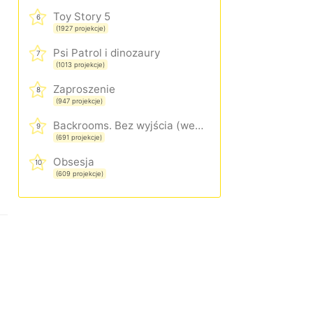
Toy Story 5
6
(1927 projekcje)
Psi Patrol i dinozaury
7
(1013 projekcje)
Zaproszenie
8
(947 projekcje)
Backrooms. Bez wyjścia (wersja rozszerzona)
9
(691 projekcje)
Obsesja
10
(609 projekcje)