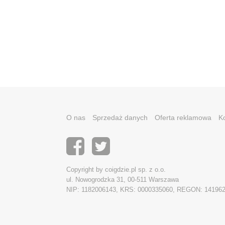
O nas
Sprzedaż danych
Oferta reklamowa
K
Copyright by coigdzie.pl sp. z o.o.
ul. Nowogrodzka 31, 00-511 Warszawa
NIP: 1182006143, KRS: 0000335060, REGON: 14196