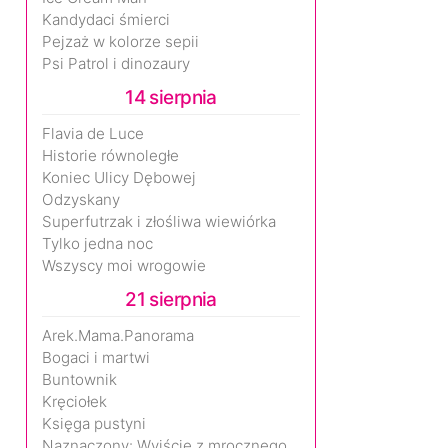
Kandydaci śmierci
Pejzaż w kolorze sepii
Psi Patrol i dinozaury
14 sierpnia
Flavia de Luce
Historie równoległe
Koniec Ulicy Dębowej
Odzyskany
Superfutrzak i złośliwa wiewiórka
Tylko jedna noc
Wszyscy moi wrogowie
21 sierpnia
Arek.Mama.Panorama
Bogaci i martwi
Buntownik
Kręciołek
Księga pustyni
Naznaczony: Wyjście z mrocznego wymiaru