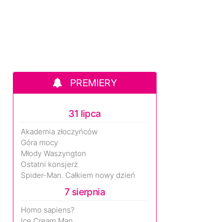
PREMIERY
31 lipca
Akademia złoczyńców
Góra mocy
Młody Waszyngton
Ostatni konsjerż
Spider-Man. Całkiem nowy dzień
7 sierpnia
Homo sapiens?
Ice Cream Man