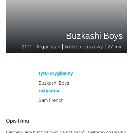
Buzkashi Boys
2011 | Afganistan | krótkometrażowy | 27 min
tytuł oryginalny
Buzkashi Boys
reżyseria
Sam French
Opis filmu
Fascynująca historia dwojga przyjaciół: pełnego charyzmy