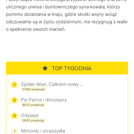
ulicznego urwisa i buntowniczego syna kowala, którzy
pomimo dorastania w kraju, gdzie skutki wojny wciąż
odczuwalne są w życiu codziennym, nie rezygnują z walki
o spełnienie swoich marzeń.
TOP TYGODNIA
Spider-Man. Całkiem nowy dzień
1
(11384 projekcje)
Psi Patrol i dinozaury
2
(8522 projekcje)
Odyseja
3
(3920 projekcje)
Minionki i straszydła
4