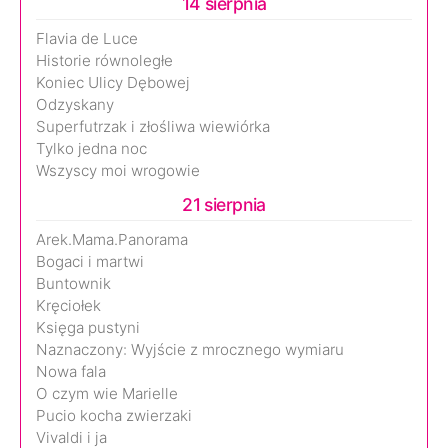
14 sierpnia
Flavia de Luce
Historie równoległe
Koniec Ulicy Dębowej
Odzyskany
Superfutrzak i złośliwa wiewiórka
Tylko jedna noc
Wszyscy moi wrogowie
21 sierpnia
Arek.Mama.Panorama
Bogaci i martwi
Buntownik
Kręciołek
Księga pustyni
Naznaczony: Wyjście z mrocznego wymiaru
Nowa fala
O czym wie Marielle
Pucio kocha zwierzaki
Vivaldi i ja