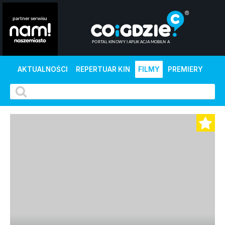
AKTUALNOŚCI
REPERTUAR KIN
FILMY
PREMIERY