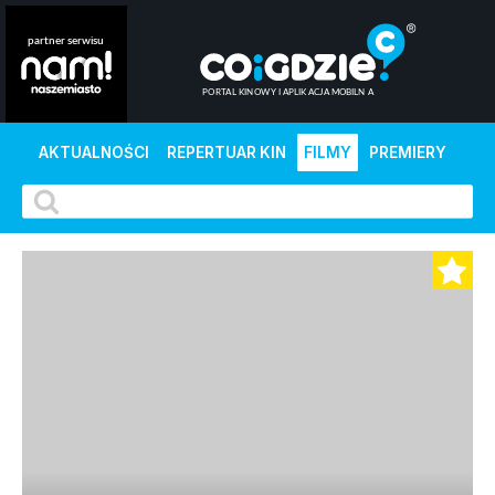
AKTUALNOŚCI
REPERTUAR KIN
FILMY
PREMIERY