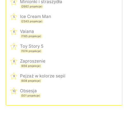
Minionki i straszydła
4
(2662 projekcje)
Ice Cream Man
5
(2343 projekcje)
Vaiana
6
(1165 projekcje)
Toy Story 5
7
(1074 projekcje)
Zaproszenie
8
(656 projekcje)
Pejzaż w kolorze sepii
9
(608 projekcje)
Obsesja
10
(501 projekcje)