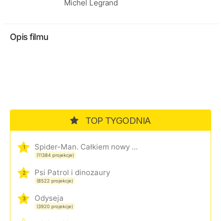
Michel Legrand
Opis filmu
TOP TYGODNIA
Spider-Man. Całkiem nowy dzień
1
(11384 projekcje)
Psi Patrol i dinozaury
2
(8522 projekcje)
Odyseja
3
(3920 projekcje)