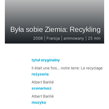
Była sobie Ziemia: Recykling
2008 | Francja | animowany | 25 min
tytuł oryginalny
Il était une fois... notre terre: Le recyclage
reżyseria
Albert Barillé
scenariusz
Albert Barillé
muzyka