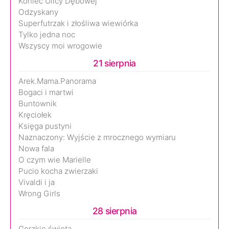
Koniec Ulicy Dębowej
Odzyskany
Superfutrzak i złośliwa wiewiórka
Tylko jedna noc
Wszyscy moi wrogowie
21 sierpnia
Arek.Mama.Panorama
Bogaci i martwi
Buntownik
Kręciołek
Księga pustyni
Naznaczony: Wyjście z mrocznego wymiaru
Nowa fala
O czym wie Marielle
Pucio kocha zwierzaki
Vivaldi i ja
Wrong Girls
28 sierpnia
Gorzkie święta