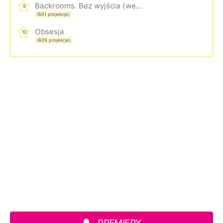
Backrooms. Bez wyjścia (wersja rozszerzona)
9
(691 projekcje)
Obsesja
10
(609 projekcje)
PREMIERY