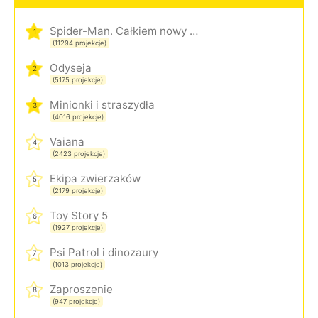
Spider-Man. Całkiem nowy dzień
1
(11294 projekcje)
Odyseja
2
(5175 projekcje)
Minionki i straszydła
3
(4016 projekcje)
Vaiana
4
(2423 projekcje)
Ekipa zwierzaków
5
(2179 projekcje)
Toy Story 5
6
(1927 projekcje)
Psi Patrol i dinozaury
7
(1013 projekcje)
Zaproszenie
8
(947 projekcje)