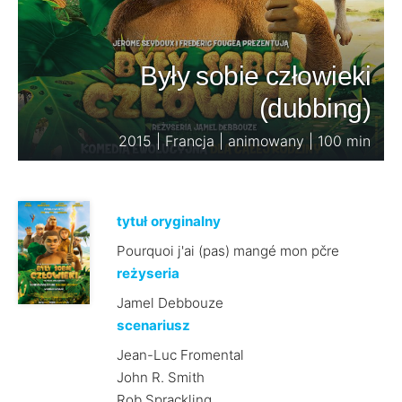
Były sobie człowieki
(dubbing)
2015 | Francja | animowany | 100 min
tytuł oryginalny
Pourquoi j'ai (pas) mangé mon pčre
reżyseria
Jamel Debbouze
scenariusz
Jean-Luc Fromental
John R. Smith
Rob Sprackling