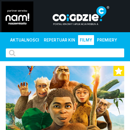
AKTUALNOŚCI
REPERTUAR KIN
FILMY
PREMIERY