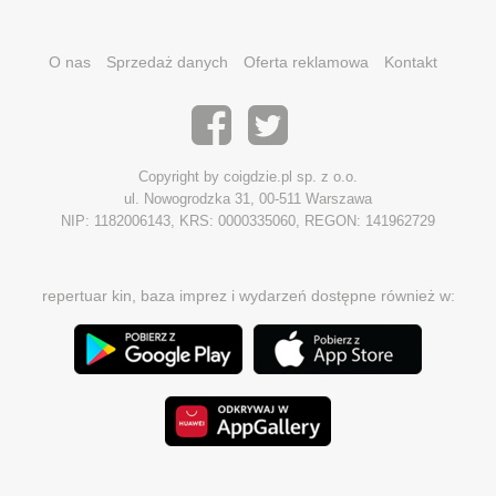
O nas
Sprzedaż danych
Oferta reklamowa
Kontakt
Copyright by coigdzie.pl sp. z o.o.
ul. Nowogrodzka 31, 00-511 Warszawa
NIP: 1182006143, KRS: 0000335060, REGON: 141962729
repertuar kin, baza imprez i wydarzeń dostępne również w: