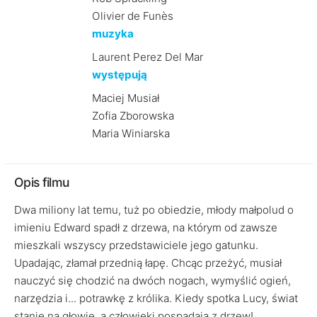
Olivier de Funès
muzyka
Laurent Perez Del Mar
występują
Maciej Musiał
Zofia Zborowska
Maria Winiarska
Opis filmu
Dwa miliony lat temu, tuż po obiedzie, młody małpolud o
imieniu Edward spadł z drzewa, na którym od zawsze
mieszkali wszyscy przedstawiciele jego gatunku.
Upadając, złamał przednią łapę. Chcąc przeżyć, musiał
nauczyć się chodzić na dwóch nogach, wymyślić ogień,
narzędzia i... potrawkę z królika. Kiedy spotka Lucy, świat
stanie na głowie, a człowieki pospadają z drzew!