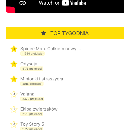
TOP TYGODNIA
Spider-Man. Całkiem nowy dzień
1
(11294 projekcje)
Odyseja
2
(5175 projekcje)
Minionki i straszydła
3
(4016 projekcje)
Vaiana
4
(2423 projekcje)
Ekipa zwierzaków
5
(2179 projekcje)
Toy Story 5
6
(1927 projekcje)