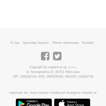
O nas
Sprzedaż danych
Oferta reklamowa
Kontakt
Copyright by coigdzie.pl sp. z o.o.
ul. Nowogrodzka 31, 00-511 Warszawa
NIP: 1182006143, KRS: 0000335060, REGON: 141962729
repertuar kin, baza imprez i wydarzeń dostępne również w: