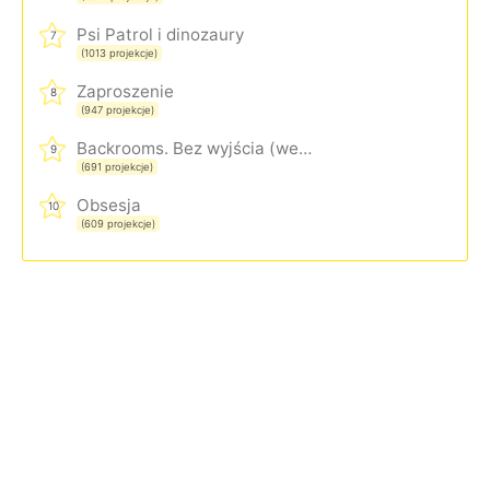
Psi Patrol i dinozaury
7
(1013 projekcje)
Zaproszenie
8
(947 projekcje)
Backrooms. Bez wyjścia (wersja rozszerzona)
9
(691 projekcje)
Obsesja
10
(609 projekcje)