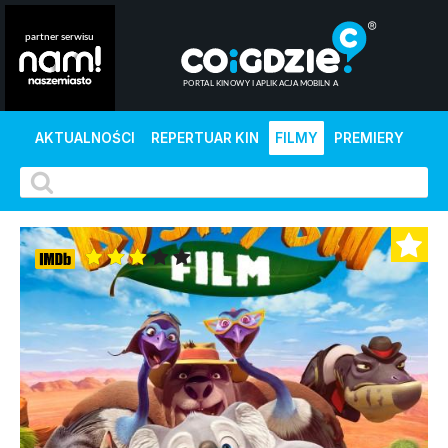
AKTUALNOŚCI
REPERTUAR KIN
FILMY
PREMIERY