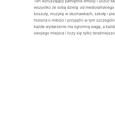
Ten wzruszający pamiętnik emocji i uczuć Marg
wszystko ze sobą dzielą: od mediolańskiego 
koszulę, muzykę w słuchawkach, szkołę i pie
historia o miłości i przyjaźni w tym szczegól
każde wydarzenie ma ogromną wagę, a każda e
swojego miejsca i liczy się tylko teraźniejszo