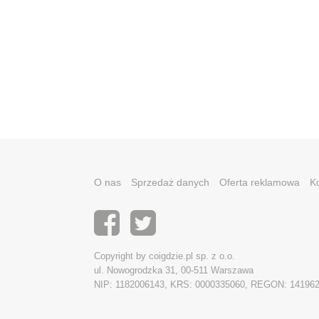
O nas
Sprzedaż danych
Oferta reklamowa
K
Copyright by coigdzie.pl sp. z o.o.
ul. Nowogrodzka 31, 00-511 Warszawa
NIP: 1182006143, KRS: 0000335060, REGON: 14196