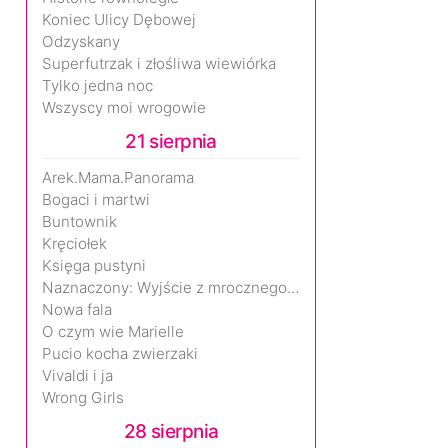
Koniec Ulicy Dębowej
Odzyskany
Superfutrzak i złośliwa wiewiórka
Tylko jedna noc
Wszyscy moi wrogowie
21 sierpnia
Arek.Mama.Panorama
Bogaci i martwi
Buntownik
Kręciołek
Księga pustyni
Naznaczony: Wyjście z mrocznego wymiaru
Nowa fala
O czym wie Marielle
Pucio kocha zwierzaki
Vivaldi i ja
Wrong Girls
28 sierpnia