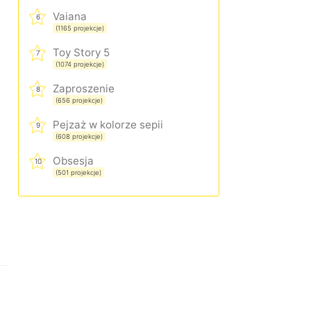
Vaiana
6
(1165 projekcje)
Toy Story 5
7
(1074 projekcje)
Zaproszenie
8
(656 projekcje)
Pejzaż w kolorze sepii
9
(608 projekcje)
Obsesja
10
(501 projekcje)