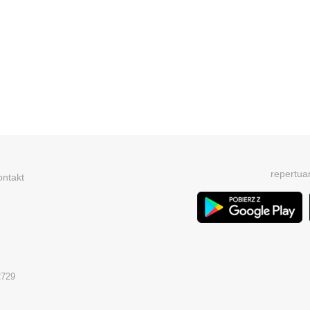
repertua
ontakt
2729