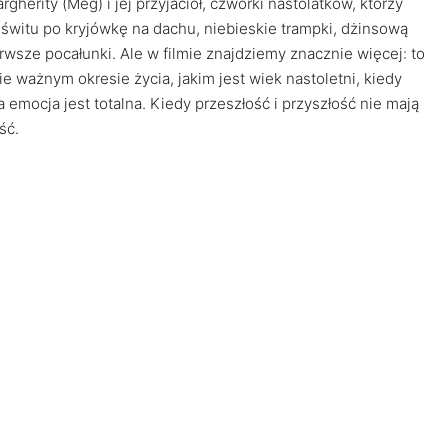
herity (Meg) i jej przyjaciół, czwórki nastolatków, którzy
świtu po kryjówkę na dachu, niebieskie trampki, dżinsową
rwsze pocałunki. Ale w filmie znajdziemy znacznie więcej: to
nie ważnym okresie życia, jakim jest wiek nastoletni, kiedy
mocja jest totalna. Kiedy przeszłość i przyszłość nie mają
ść.