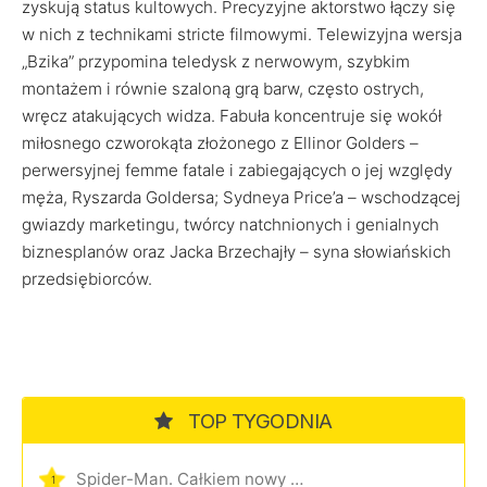
zyskują status kultowych. Precyzyjne aktorstwo łączy się
w nich z technikami stricte filmowymi. Telewizyjna wersja
„Bzika” przypomina teledysk z nerwowym, szybkim
montażem i równie szaloną grą barw, często ostrych,
wręcz atakujących widza. Fabuła koncentruje się wokół
miłosnego czworokąta złożonego z Ellinor Golders –
perwersyjnej femme fatale i zabiegających o jej względy
męża, Ryszarda Goldersa; Sydneya Price’a – wschodzącej
gwiazdy marketingu, twórcy natchnionych i genialnych
biznesplanów oraz Jacka Brzechajły – syna słowiańskich
przedsiębiorców.
TOP TYGODNIA
Spider-Man. Całkiem nowy dzień
1