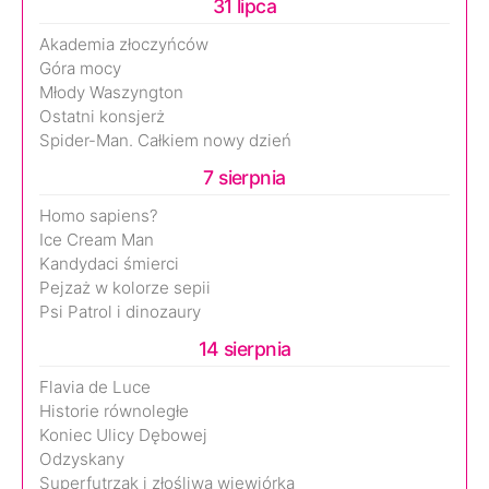
31 lipca
Akademia złoczyńców
Góra mocy
Młody Waszyngton
Ostatni konsjerż
Spider-Man. Całkiem nowy dzień
7 sierpnia
Homo sapiens?
Ice Cream Man
Kandydaci śmierci
Pejzaż w kolorze sepii
Psi Patrol i dinozaury
14 sierpnia
Flavia de Luce
Historie równoległe
Koniec Ulicy Dębowej
Odzyskany
Superfutrzak i złośliwa wiewiórka