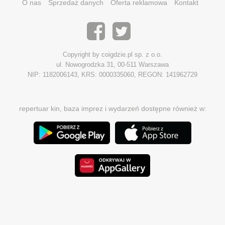
O nas
Sprzedaż danych
Oferta reklamowa
Kontakt
Copyright by coigdzie.pl sp. z o.o.
ul. Nowogrodzka 31, 00-511 Warszawa
NIP: 1182006143, KRS: 0000335060, REGON: 141962729
repertuar kin, baza imprez i wydarzeń dostępne również w: