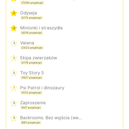
(11294 projekcje)
Odyseja
2
(5175 projekcje)
Minionki i straszydła
3
(4016 projekcje)
Vaiana
4
(2423 projekcje)
Ekipa zwierzaków
5
(2179 projekcje)
Toy Story 5
6
(1927 projekcje)
Psi Patrol i dinozaury
7
(1013 projekcje)
Zaproszenie
8
(947 projekcje)
Backrooms. Bez wyjścia (wersja rozszerzona)
9
(691 projekcje)