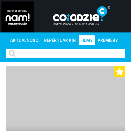
AKTUALNOŚCI
REPERTUAR KIN
FILMY
PREMIERY