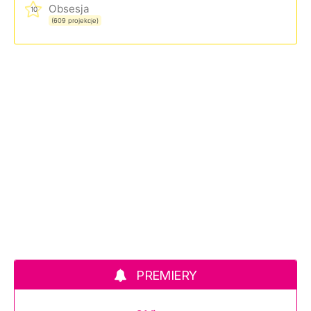
Obsesja
10
(609 projekcje)
PREMIERY