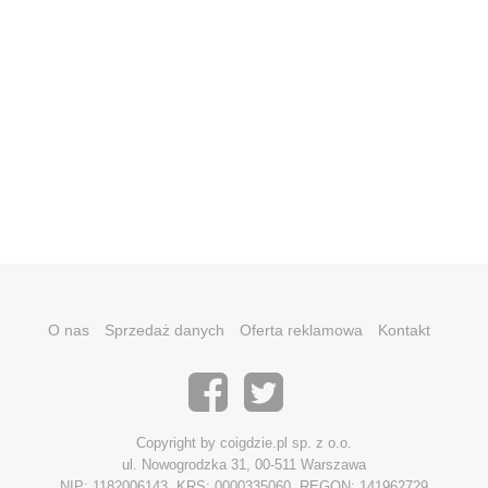
O nas
Sprzedaż danych
Oferta reklamowa
Kontakt
Copyright by coigdzie.pl sp. z o.o.
ul. Nowogrodzka 31, 00-511 Warszawa
NIP: 1182006143, KRS: 0000335060, REGON: 141962729