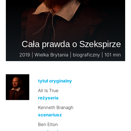
Cała prawda o Szekspirze
2019 | Wielka Brytania | biograficzny | 101 min
tytuł oryginalny
All Is True
reżyseria
Kenneth Branagh
scenariusz
Ben Elton