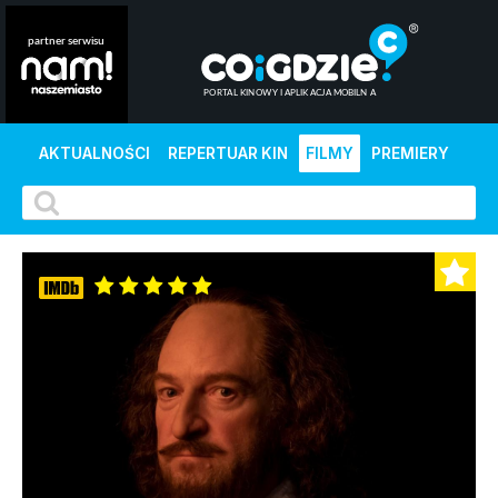
AKTUALNOŚCI
REPERTUAR KIN
FILMY
PREMIERY