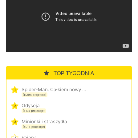
TOP TYGODNIA
Spider-Man. Całkiem nowy dzień
1
(11294 projekcje)
Odyseja
2
(5175 projekcje)
Minionki i straszydła
3
(4016 projekcje)
Vaiana
4