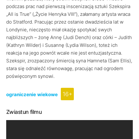
podczas prac nad pierwszą inscenizacją sztuki Szekspira
„All is True” („Życie Henryka VIII”), załamany artysta wraca
do Stratford. Pracując przez ostanie dwadzieścia lat w
Londynie, nieczęsto miał okazję spotykać swych
najbliższych – żonę Annę (Judi Dench) oraz córki – Judith
(Kathryn Wilder) i Susannę (Lydia Wilson), toteż ich
reakcja na jego powrót wcale nie jest entuzjastyczna.
Szekspir, zrozpaczony śmiercią syna Hamneta (Sam Ellis),
stara się odnaleźć równowagę, pracując nad ogrodem
poświęconym synowi.
16+
ograniczenie wiekowe
Zwiastun filmu