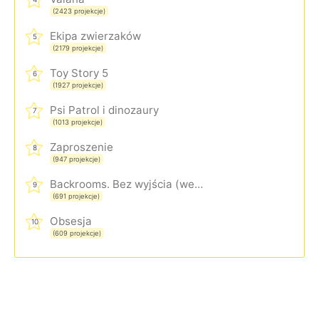
(2423 projekcje)
Ekipa zwierzaków
5
(2179 projekcje)
Toy Story 5
6
(1927 projekcje)
Psi Patrol i dinozaury
7
(1013 projekcje)
Zaproszenie
8
(947 projekcje)
Backrooms. Bez wyjścia (wersja rozszerzona)
9
(691 projekcje)
Obsesja
10
(609 projekcje)