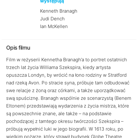
występują
Kenneth Branagh
Judi Dench
Ian McKellen
Opis filmu
Film w reżyserii Kennetha Branagh’a to portret ostatnich
trzech lat życia Williama Szekspira, kiedy artysta
opuszcza Londyn, by wrócić na łono rodziny w Stratford
nad rzeką Avon. Po stracie syna, próbuje tam odbudować
swe relacje z żoną oraz córkami, a także uporządkować
swą spuściznę. Branagh wspólnie ze scenarzystą (Benem
Eltonem) przedstawiają wydarzenia z życia mistrza, które
są powszechnie znane, ale także – na podstawie
pochodzącej z tamtego okresu twórczości Szekspira –
próbują wypełnić luki w jego biografii. W 1613 roku, po
wielkim pożarze, który strawił budynek Globe Theatre