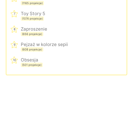
(1165 projekcje)
Toy Story 5
7
(1074 projekcje)
Zaproszenie
8
(656 projekcje)
Pejzaż w kolorze sepii
9
(608 projekcje)
Obsesja
10
(501 projekcje)