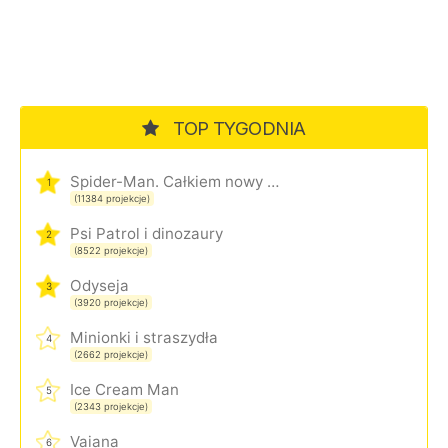
TOP TYGODNIA
Spider-Man. Całkiem nowy dzień
1
(11384 projekcje)
Psi Patrol i dinozaury
2
(8522 projekcje)
Odyseja
3
(3920 projekcje)
Minionki i straszydła
4
(2662 projekcje)
Ice Cream Man
5
(2343 projekcje)
Vaiana
6