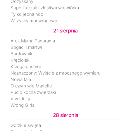
Odzyskany
Superfutrzak i złośliwa wiewiórka
Tylko jedna noc
Wszyscy moi wrogowie
21 sierpnia
Arek.Mama.Panorama
Bogaci i martwi
Buntownik
Kręciołek
Księga pustyni
Naznaczony: Wyjście z mrocznego wymiaru
Nowa fala
O czym wie Marielle
Pucio kocha zwierzaki
Vivaldi i ja
Wrong Girls
28 sierpnia
Gorzkie święta