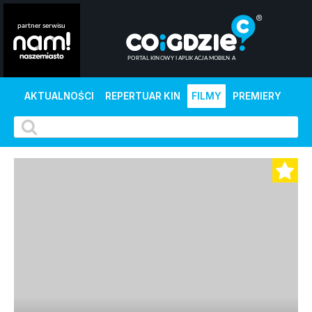
AKTUALNOŚCI
REPERTUAR KIN
FILMY
PREMIERY