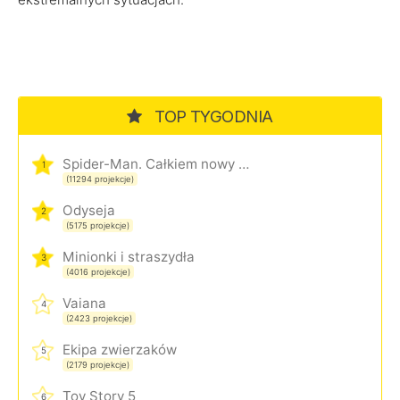
TOP TYGODNIA
Spider-Man. Całkiem nowy dzień
1
(11294 projekcje)
Odyseja
2
(5175 projekcje)
Minionki i straszydła
3
(4016 projekcje)
Vaiana
4
(2423 projekcje)
Ekipa zwierzaków
5
(2179 projekcje)
Toy Story 5
6