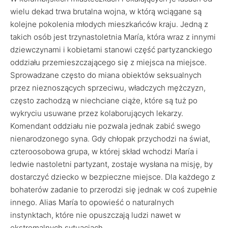
wielu dekad trwa brutalna wojna, w którą wciągane są
kolejne pokolenia młodych mieszkańców kraju. Jedną z
takich osób jest trzynastoletnia María, która wraz z innymi
dziewczynami i kobietami stanowi część partyzanckiego
oddziału przemieszczającego się z miejsca na miejsce.
Sprowadzane często do miana obiektów seksualnych
przez nieznoszących sprzeciwu, władczych mężczyzn,
często zachodzą w niechciane ciąże, które są tuż po
wykryciu usuwane przez kolaborujących lekarzy.
Komendant oddziału nie pozwala jednak zabić swego
nienarodzonego syna. Gdy chłopak przychodzi na świat,
czteroosobowa grupa, w której skład wchodzi María i
ledwie nastoletni partyzant, zostaje wysłana na misję, by
dostarczyć dziecko w bezpieczne miejsce. Dla każdego z
bohaterów zadanie to przerodzi się jednak w coś zupełnie
innego. Alias María to opowieść o naturalnych
instynktach, które nie opuszczają ludzi nawet w
ekstremalnych sytuacjach.