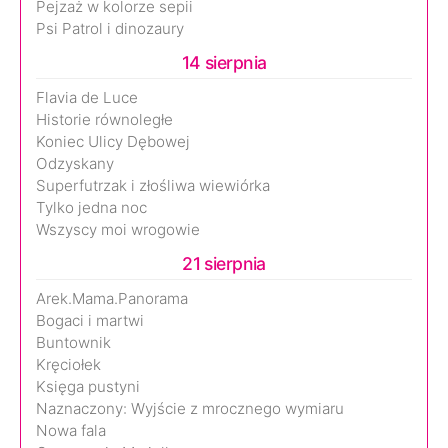
Pejzaż w kolorze sepii
Psi Patrol i dinozaury
14 sierpnia
Flavia de Luce
Historie równoległe
Koniec Ulicy Dębowej
Odzyskany
Superfutrzak i złośliwa wiewiórka
Tylko jedna noc
Wszyscy moi wrogowie
21 sierpnia
Arek.Mama.Panorama
Bogaci i martwi
Buntownik
Kręciołek
Księga pustyni
Naznaczony: Wyjście z mrocznego wymiaru
Nowa fala