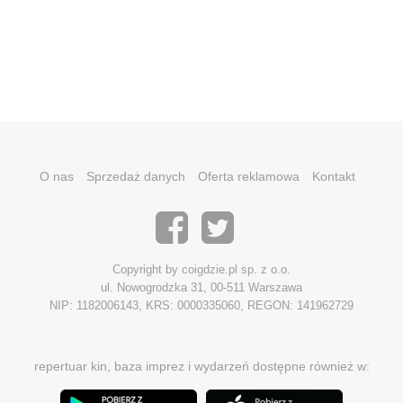
O nas
Sprzedaż danych
Oferta reklamowa
Kontakt
Copyright by coigdzie.pl sp. z o.o.
ul. Nowogrodzka 31, 00-511 Warszawa
NIP: 1182006143, KRS: 0000335060, REGON: 141962729
repertuar kin, baza imprez i wydarzeń dostępne również w: