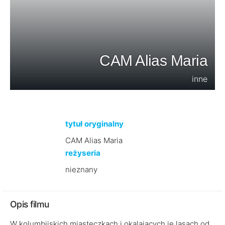
CAM Alias Maria
inne
tytuł oryginalny
CAM Alias Maria
reżyseria
nieznany
Opis filmu
W kolumbijskich miasteczkach i okalających je lasach od