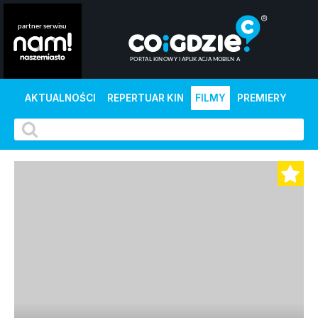
AKTUALNOŚCI
REPERTUAR KIN
FILMY
PREMIERY