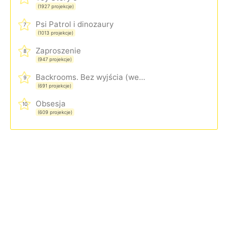
(1927 projekcje)
Psi Patrol i dinozaury
7
(1013 projekcje)
Zaproszenie
8
(947 projekcje)
Backrooms. Bez wyjścia (wersja rozszerzona)
9
(691 projekcje)
Obsesja
10
(609 projekcje)