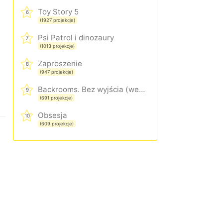
Toy Story 5
6
(1927 projekcje)
Psi Patrol i dinozaury
7
(1013 projekcje)
Zaproszenie
8
(947 projekcje)
Backrooms. Bez wyjścia (wersja rozszerzona)
9
(691 projekcje)
Obsesja
10
(609 projekcje)