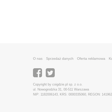
O nas
Sprzedaż danych
Oferta reklamowa
K
Copyright by coigdzie.pl sp. z o.o.
ul. Nowogrodzka 31, 00-511 Warszawa
NIP: 1182006143, KRS: 0000335060, REGON: 14196