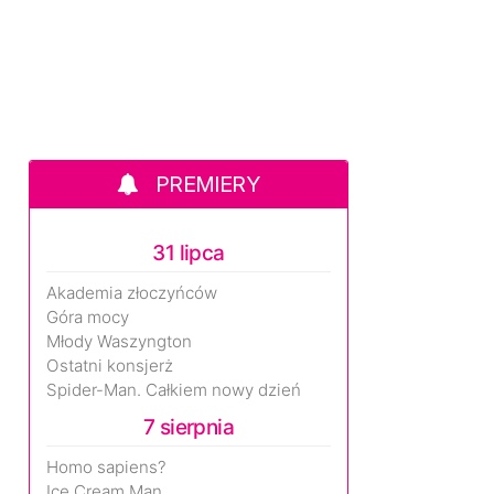
PREMIERY
31 lipca
Akademia złoczyńców
Góra mocy
Młody Waszyngton
Ostatni konsjerż
Spider-Man. Całkiem nowy dzień
7 sierpnia
Homo sapiens?
Ice Cream Man