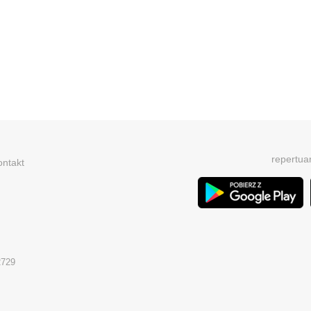
repertua
ontakt
2729