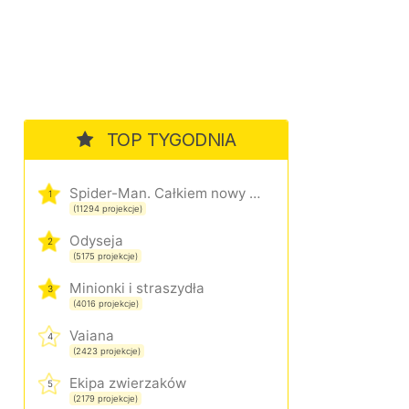
TOP TYGODNIA
Spider-Man. Całkiem nowy dzień
1
(11294 projekcje)
Odyseja
2
(5175 projekcje)
Minionki i straszydła
3
(4016 projekcje)
Vaiana
4
(2423 projekcje)
Ekipa zwierzaków
5
(2179 projekcje)