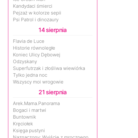
Kandydaci śmierci
Pejzaż w kolorze sepii
Psi Patrol i dinozaury
14 sierpnia
Flavia de Luce
Historie równoległe
Koniec Ulicy Dębowej
Odzyskany
Superfutrzak i złośliwa wiewiórka
Tylko jedna noc
Wszyscy moi wrogowie
21 sierpnia
Arek.Mama.Panorama
Bogaci i martwi
Buntownik
Kręciołek
Księga pustyni
Naznaczony: Wyjście z mrocznego wymiaru