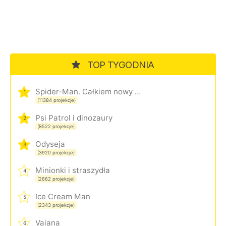
TOP TYGODNIA
Spider-Man. Całkiem nowy dzień
1
(11384 projekcje)
Psi Patrol i dinozaury
2
(8522 projekcje)
Odyseja
3
(3920 projekcje)
Minionki i straszydła
4
(2662 projekcje)
Ice Cream Man
5
(2343 projekcje)
Vaiana
6