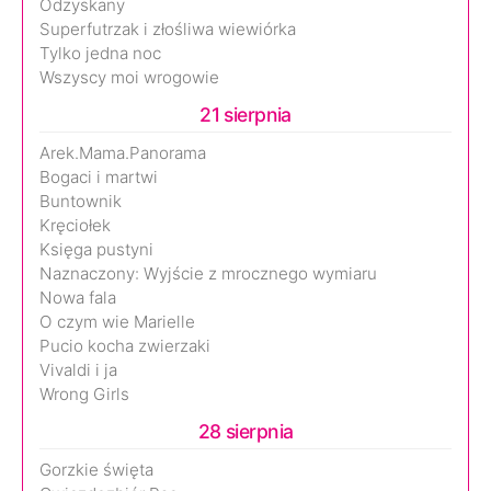
Odzyskany
Superfutrzak i złośliwa wiewiórka
Tylko jedna noc
Wszyscy moi wrogowie
21 sierpnia
Arek.Mama.Panorama
Bogaci i martwi
Buntownik
Kręciołek
Księga pustyni
Naznaczony: Wyjście z mrocznego wymiaru
Nowa fala
O czym wie Marielle
Pucio kocha zwierzaki
Vivaldi i ja
Wrong Girls
28 sierpnia
Gorzkie święta