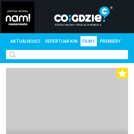
AKTUALNOŚCI
REPERTUAR KIN
FILMY
PREMIERY