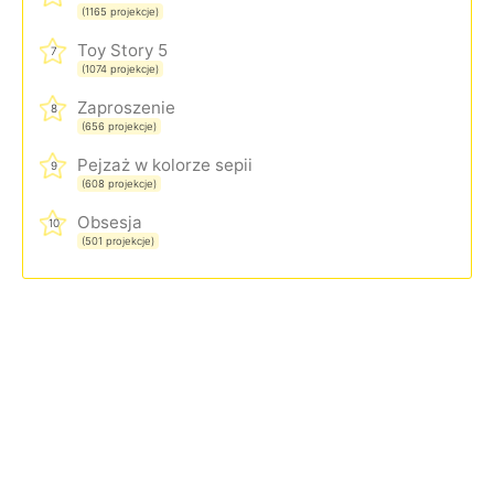
(1165 projekcje)
Toy Story 5
7
(1074 projekcje)
Zaproszenie
8
(656 projekcje)
Pejzaż w kolorze sepii
9
(608 projekcje)
Obsesja
10
(501 projekcje)