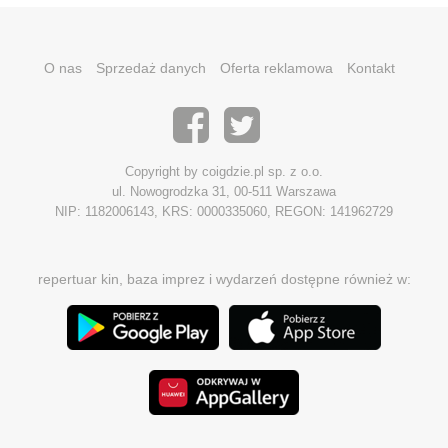
O nas
Sprzedaż danych
Oferta reklamowa
Kontakt
Copyright by coigdzie.pl sp. z o.o.
ul. Nowogrodzka 31, 00-511 Warszawa
NIP: 1182006143, KRS: 0000335060, REGON: 141962729
repertuar kin, baza imprez i wydarzeń dostępne również w: