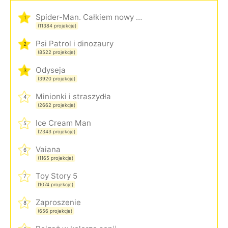
Spider-Man. Całkiem nowy dzień
1
(11384 projekcje)
Psi Patrol i dinozaury
2
(8522 projekcje)
Odyseja
3
(3920 projekcje)
Minionki i straszydła
4
(2662 projekcje)
Ice Cream Man
5
(2343 projekcje)
Vaiana
6
(1165 projekcje)
Toy Story 5
7
(1074 projekcje)
Zaproszenie
8
(656 projekcje)