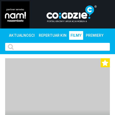
AKTUALNOŚCI
REPERTUAR KIN
FILMY
PREMIERY