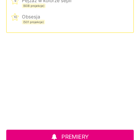
Pejzaż w kolorze sepii
9
(608 projekcje)
Obsesja
10
(501 projekcje)
PREMIERY