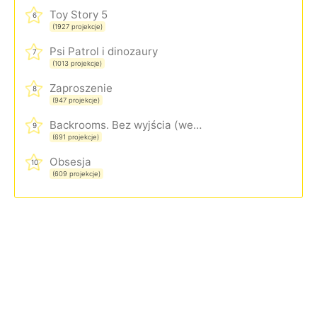
Toy Story 5
6
(1927 projekcje)
Psi Patrol i dinozaury
7
(1013 projekcje)
Zaproszenie
8
(947 projekcje)
Backrooms. Bez wyjścia (wersja rozszerzona)
9
(691 projekcje)
Obsesja
10
(609 projekcje)