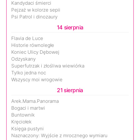
Kandydaci śmierci
Pejzaż w kolorze sepii
Psi Patrol i dinozaury
14 sierpnia
Flavia de Luce
Historie równoległe
Koniec Ulicy Dębowej
Odzyskany
Superfutrzak i złośliwa wiewiórka
Tylko jedna noc
Wszyscy moi wrogowie
21 sierpnia
Arek.Mama.Panorama
Bogaci i martwi
Buntownik
Kręciołek
Księga pustyni
Naznaczony: Wyjście z mrocznego wymiaru