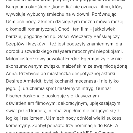
Bergmana określenie „komedia” nie oznacza filmu, który
wywołuje wybuchy śmiechu na widowni. Porównując
Uśmiech nocy, z kinem dzisiejszym można mówić raczej
o komedii romantycznej. Choć i ten film – jakkolwiek
bardziej pogodny od np. Gości Wieczerzy Pańskiej czy
Szeptów i krzyków – też jest podszyty znamiennymi dla
dorobku szwedzkiego reżysera mrocznymi niepokojami.
Małomiasteczkowy adwokat Fredrik Egerman żyje w nie
skonsumowanym związku małżeńskim ze swą młodą żoną
Anną. Przybycie do miasteczka despotycznej aktorki
Desiree Armfeldt, byłej kochanki mecenasa (i nie tylko
jego…), uruchamia splot misternych intryg. Gunnar
Fischer doskonale posługuje się klasycznym
oświetleniem filmowym: dekoracyjnym, upiększającym
świat przed kamerą, niemal zupełnie nie liczącym się z
logiką i realizmem. Uśmiech nocy odniósł wielki sukces
komercyjny. Zdobył ponadto trzy nominacje do BAFTA
oraz nagrodę za „poetycki humor” na MFF w Cannes,