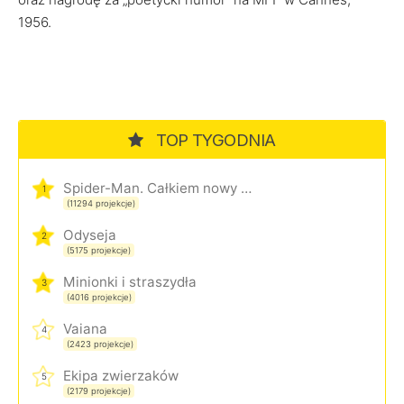
1956.
TOP TYGODNIA
Spider-Man. Całkiem nowy dzień
1
(11294 projekcje)
Odyseja
2
(5175 projekcje)
Minionki i straszydła
3
(4016 projekcje)
Vaiana
4
(2423 projekcje)
Ekipa zwierzaków
5
(2179 projekcje)