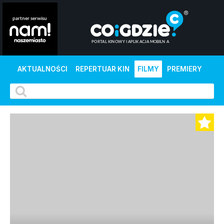
AKTUALNOŚCI
REPERTUAR KIN
FILMY
PREMIERY