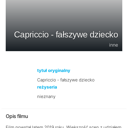
Capriccio - fałszywe dziecko
inne
tytuł oryginalny
Capriccio - fałszywe dziecko
reżyseria
nieznany
Opis filmu
Film powstał latem 2019 roku. Większość scen z udziałem