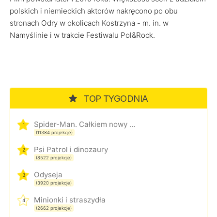
polskich i niemieckich aktorów nakręcono po obu
stronach Odry w okolicach Kostrzyna - m. in. w
Namyślinie i w trakcie Festiwalu Pol&Rock.
TOP TYGODNIA
Spider-Man. Całkiem nowy dzień
1
(11384 projekcje)
Psi Patrol i dinozaury
2
(8522 projekcje)
Odyseja
3
(3920 projekcje)
Minionki i straszydła
4
(2662 projekcje)