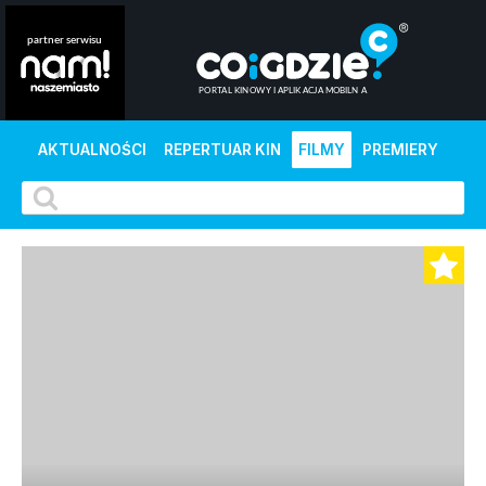
AKTUALNOŚCI
REPERTUAR KIN
FILMY
PREMIERY