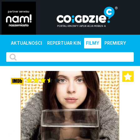
AKTUALNOŚCI
REPERTUAR KIN
FILMY
PREMIERY