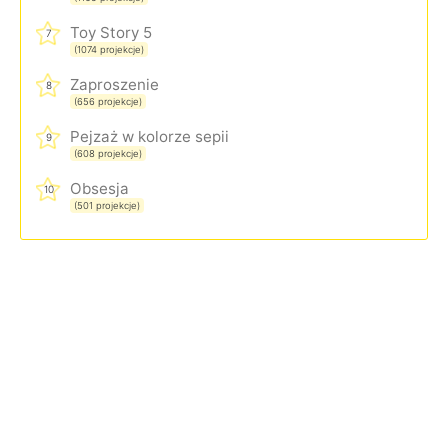
Toy Story 5
7
(1074 projekcje)
Zaproszenie
8
(656 projekcje)
Pejzaż w kolorze sepii
9
(608 projekcje)
Obsesja
10
(501 projekcje)