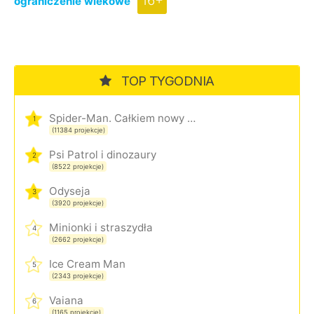
16+
ograniczenie wiekowe
TOP TYGODNIA
Spider-Man. Całkiem nowy dzień
1
(11384 projekcje)
Psi Patrol i dinozaury
2
(8522 projekcje)
Odyseja
3
(3920 projekcje)
Minionki i straszydła
4
(2662 projekcje)
Ice Cream Man
5
(2343 projekcje)
Vaiana
6
(1165 projekcje)