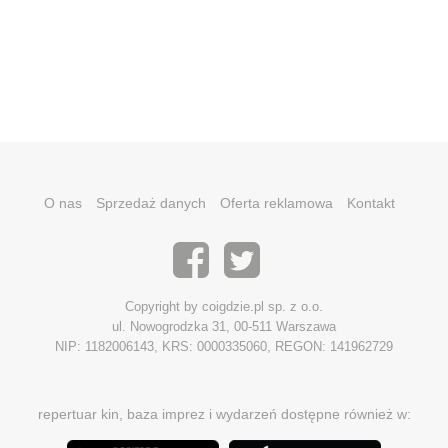
O nas
Sprzedaż danych
Oferta reklamowa
Kontakt
Copyright by coigdzie.pl sp. z o.o.
ul. Nowogrodzka 31, 00-511 Warszawa
NIP: 1182006143, KRS: 0000335060, REGON: 141962729
repertuar kin, baza imprez i wydarzeń dostępne również w: