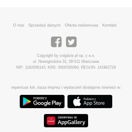
O nas
Sprzedaż danych
Oferta reklamowa
Kontakt
Copyright by coigdzie.pl sp. z o.o.
ul. Nowogrodzka 31, 00-511 Warszawa
NIP: 1182006143, KRS: 0000335060, REGON: 141962729
repertuar kin, baza imprez i wydarzeń dostępne również w: