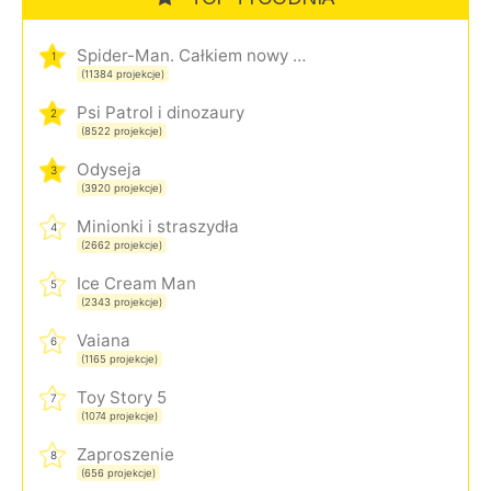
Spider-Man. Całkiem nowy dzień
1
(11384 projekcje)
Psi Patrol i dinozaury
2
(8522 projekcje)
Odyseja
3
(3920 projekcje)
Minionki i straszydła
4
(2662 projekcje)
Ice Cream Man
5
(2343 projekcje)
Vaiana
6
(1165 projekcje)
Toy Story 5
7
(1074 projekcje)
Zaproszenie
8
(656 projekcje)