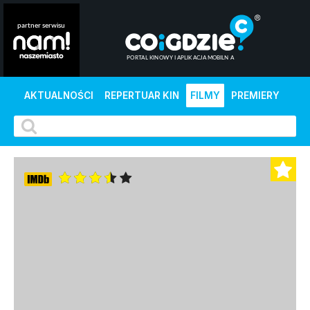
AKTUALNOŚCI
REPERTUAR KIN
FILMY
PREMIERY