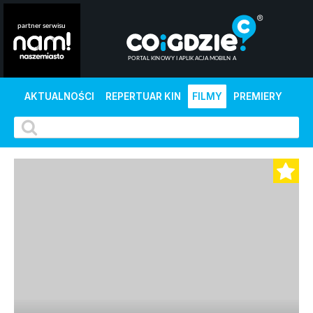
AKTUALNOŚCI
REPERTUAR KIN
FILMY
PREMIERY