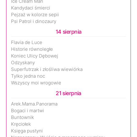
Ice Cream Man
Kandydaci śmierci
Pejzaż w kolorze sepii
Psi Patrol i dinozaury
14 sierpnia
Flavia de Luce
Historie równoległe
Koniec Ulicy Dębowej
Odzyskany
Superfutrzak i złośliwa wiewiórka
Tylko jedna noc
Wszyscy moi wrogowie
21 sierpnia
Arek.Mama.Panorama
Bogaci i martwi
Buntownik
Kręciołek
Księga pustyni