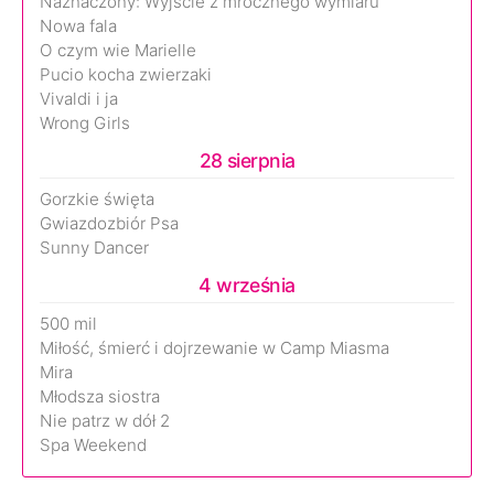
Naznaczony: Wyjście z mrocznego wymiaru
Nowa fala
O czym wie Marielle
Pucio kocha zwierzaki
Vivaldi i ja
Wrong Girls
28 sierpnia
Gorzkie święta
Gwiazdozbiór Psa
Sunny Dancer
4 września
500 mil
Miłość, śmierć i dojrzewanie w Camp Miasma
Mira
Młodsza siostra
Nie patrz w dół 2
Spa Weekend