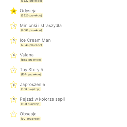
(8522 projekcje)
Odyseja
3
(3920 projekcje)
Minionki i straszydła
4
(2662 projekcje)
Ice Cream Man
5
(2343 projekcje)
Vaiana
6
(1165 projekcje)
Toy Story 5
7
(1074 projekcje)
Zaproszenie
8
(656 projekcje)
Pejzaż w kolorze sepii
9
(608 projekcje)
Obsesja
10
(501 projekcje)