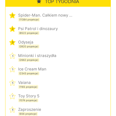
TOP TYGODNIA
Spider-Man. Całkiem nowy dzień
1
(11384 projekcje)
Psi Patrol i dinozaury
2
(8522 projekcje)
Odyseja
3
(3920 projekcje)
Minionki i straszydła
4
(2662 projekcje)
Ice Cream Man
5
(2343 projekcje)
Vaiana
6
(1165 projekcje)
Toy Story 5
7
(1074 projekcje)
Zaproszenie
8
(656 projekcje)