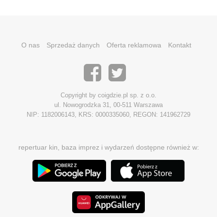
O nas
Sprzedaż danych
Oferta reklamowa
Kontakt
Copyright by coigdzie.pl sp. z o.o.
ul. Nowogrodzka 31, 00-511 Warszawa
NIP: 1182006143, KRS: 0000335060, REGON: 141962729
repertuar kin, baza imprez i wydarzeń dostępne również w: