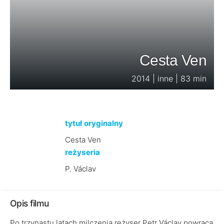
Cesta Ven
2014 | inne | 83 min
tytuł oryginalny
Cesta Ven
reżyseria
P. Václav
Opis filmu
Po trzynastu latach milczenia reżyser Petr Václav powraca