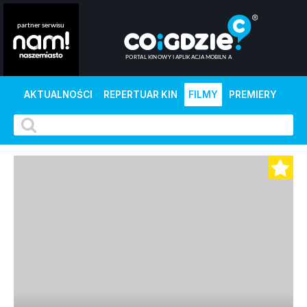
AKTUALNOŚCI
REPERTUAR KIN
FILMY
PREMIERY