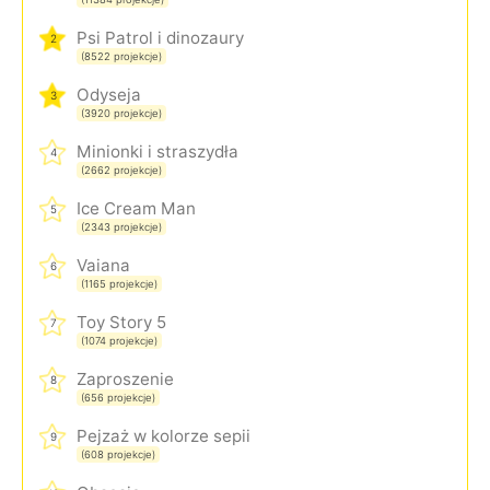
Psi Patrol i dinozaury
2
(8522 projekcje)
Odyseja
3
(3920 projekcje)
Minionki i straszydła
4
(2662 projekcje)
Ice Cream Man
5
(2343 projekcje)
Vaiana
6
(1165 projekcje)
Toy Story 5
7
(1074 projekcje)
Zaproszenie
8
(656 projekcje)
Pejzaż w kolorze sepii
9
(608 projekcje)