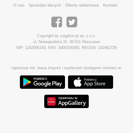
O nas
Sprzedaż danych
Oferta reklamowa
Kontakt
Copyright by coigdzie.pl sp. z o.o.
ul. Nowogrodzka 31, 00-511 Warszawa
NIP: 1182006143, KRS: 0000335060, REGON: 141962729
repertuar kin, baza imprez i wydarzeń dostępne również w: