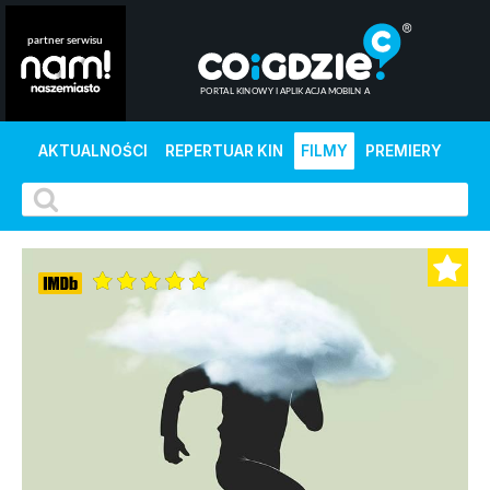
AKTUALNOŚCI
REPERTUAR KIN
FILMY
PREMIERY