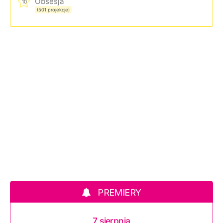
Obsesja
10
(501 projekcje)
PREMIERY
7 sierpnia