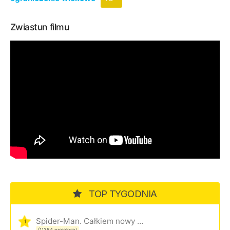
Zwiastun filmu
TOP TYGODNIA
Spider-Man. Całkiem nowy dzień
1
(11384 projekcje)