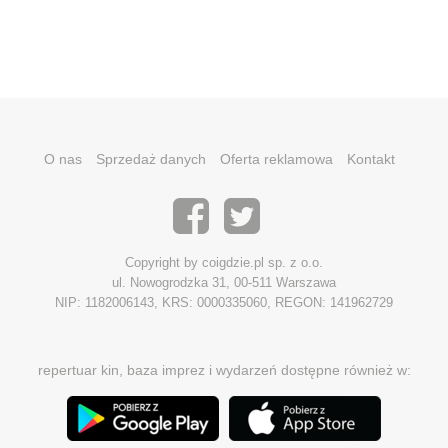
O nas
Sprzedaż danych
Oferta reklamowa
Kontakt
Copyright by coigdzie.pl sp. z o.o.
ul. Nowogrodzka 31, 00-511 Warszawa
NIP: 1182006143, KRS: 0000335060, REGON: 141962729
repertuar kin, baza imprez i wydarzeń dostępne również w: