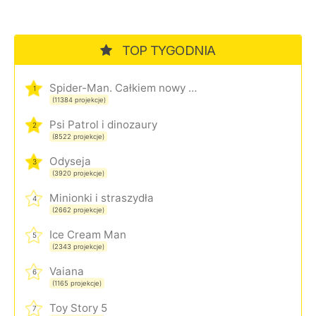
TOP TYGODNIA
Spider-Man. Całkiem nowy dzień
1
(11384 projekcje)
Psi Patrol i dinozaury
2
(8522 projekcje)
Odyseja
3
(3920 projekcje)
Minionki i straszydła
4
(2662 projekcje)
Ice Cream Man
5
(2343 projekcje)
Vaiana
6
(1165 projekcje)
Toy Story 5
7