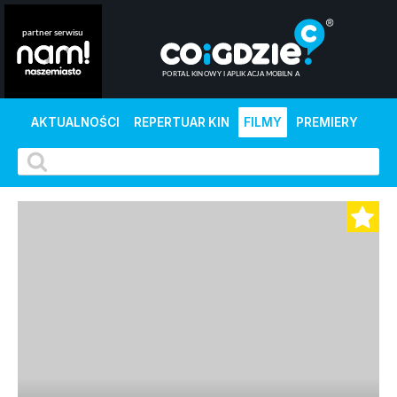
AKTUALNOŚCI
REPERTUAR KIN
FILMY
PREMIERY