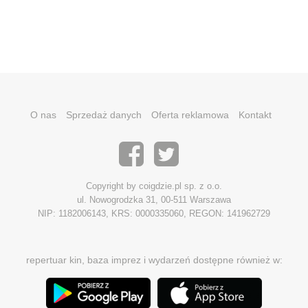
O nas
Sprzedaż danych
Oferta reklamowa
Kontakt
Copyright by coigdzie.pl sp. z o.o.
ul. Nowogrodzka 31, 00-511 Warszawa
NIP: 1182006143, KRS: 0000335060, REGON: 141962729
repertuar kin, baza imprez i wydarzeń dostępne również w: