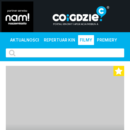
AKTUALNOŚCI
REPERTUAR KIN
FILMY
PREMIERY