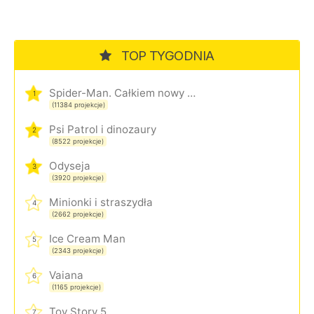
TOP TYGODNIA
Spider-Man. Całkiem nowy dzień
1
(11384 projekcje)
Psi Patrol i dinozaury
2
(8522 projekcje)
Odyseja
3
(3920 projekcje)
Minionki i straszydła
4
(2662 projekcje)
Ice Cream Man
5
(2343 projekcje)
Vaiana
6
(1165 projekcje)
Toy Story 5
7