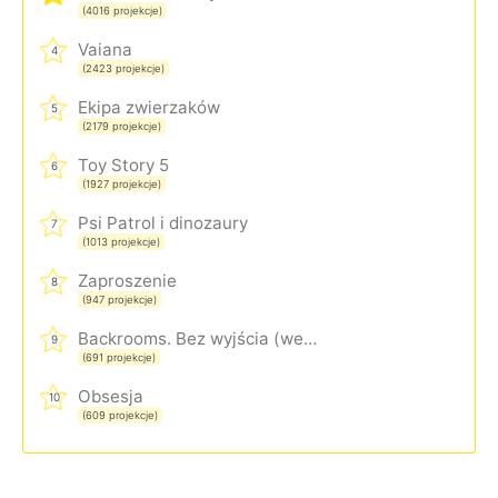
(4016 projekcje)
Vaiana
4
(2423 projekcje)
Ekipa zwierzaków
5
(2179 projekcje)
Toy Story 5
6
(1927 projekcje)
Psi Patrol i dinozaury
7
(1013 projekcje)
Zaproszenie
8
(947 projekcje)
Backrooms. Bez wyjścia (wersja rozszerzona)
9
(691 projekcje)
Obsesja
10
(609 projekcje)