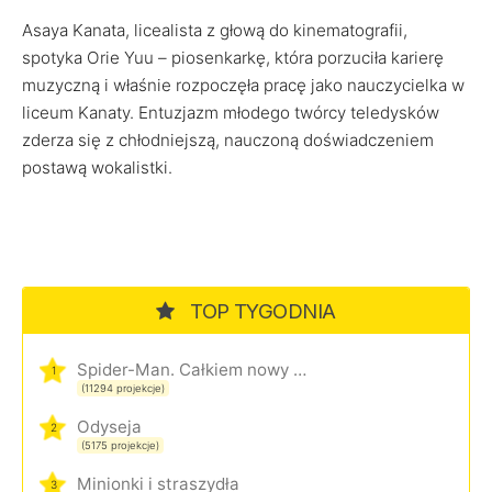
Asaya Kanata, licealista z głową do kinematografii,
spotyka Orie Yuu – piosenkarkę, która porzuciła karierę
muzyczną i właśnie rozpoczęła pracę jako nauczycielka w
liceum Kanaty. Entuzjazm młodego twórcy teledysków
zderza się z chłodniejszą, nauczoną doświadczeniem
postawą wokalistki.
TOP TYGODNIA
Spider-Man. Całkiem nowy dzień
1
(11294 projekcje)
Odyseja
2
(5175 projekcje)
Minionki i straszydła
3