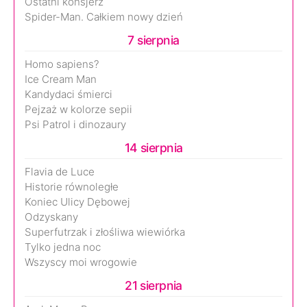
Ostatni konsjerż
Spider-Man. Całkiem nowy dzień
7 sierpnia
Homo sapiens?
Ice Cream Man
Kandydaci śmierci
Pejzaż w kolorze sepii
Psi Patrol i dinozaury
14 sierpnia
Flavia de Luce
Historie równoległe
Koniec Ulicy Dębowej
Odzyskany
Superfutrzak i złośliwa wiewiórka
Tylko jedna noc
Wszyscy moi wrogowie
21 sierpnia