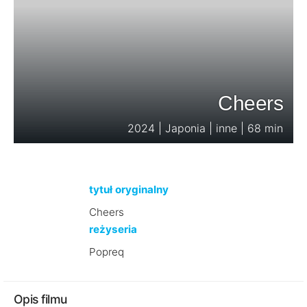
Cheers
2024 | Japonia | inne | 68 min
tytuł oryginalny
Cheers
reżyseria
Popreq
Opis filmu