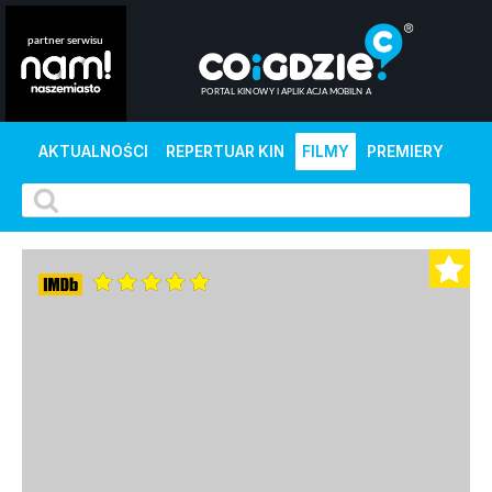
AKTUALNOŚCI
REPERTUAR KIN
FILMY
PREMIERY