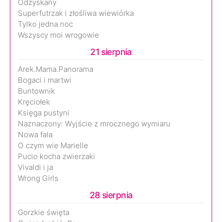
Odzyskany
Superfutrzak i złośliwa wiewiórka
Tylko jedna noc
Wszyscy moi wrogowie
21 sierpnia
Arek.Mama.Panorama
Bogaci i martwi
Buntownik
Kręciołek
Księga pustyni
Naznaczony: Wyjście z mrocznego wymiaru
Nowa fala
O czym wie Marielle
Pucio kocha zwierzaki
Vivaldi i ja
Wrong Girls
28 sierpnia
Gorzkie święta