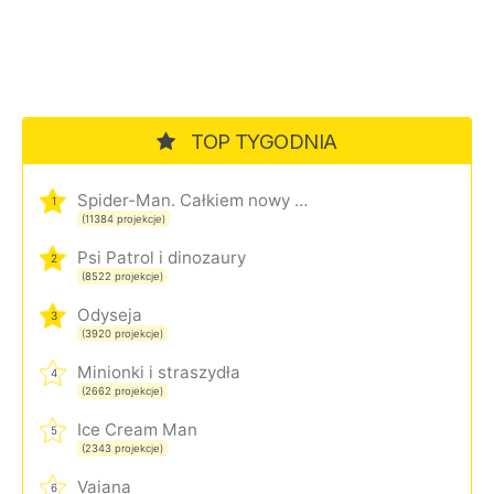
TOP TYGODNIA
Spider-Man. Całkiem nowy dzień
1
(11384 projekcje)
Psi Patrol i dinozaury
2
(8522 projekcje)
Odyseja
3
(3920 projekcje)
Minionki i straszydła
4
(2662 projekcje)
Ice Cream Man
5
(2343 projekcje)
Vaiana
6