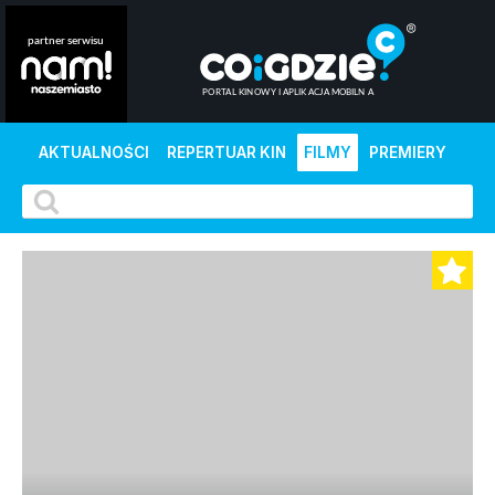
AKTUALNOŚCI
REPERTUAR KIN
FILMY
PREMIERY