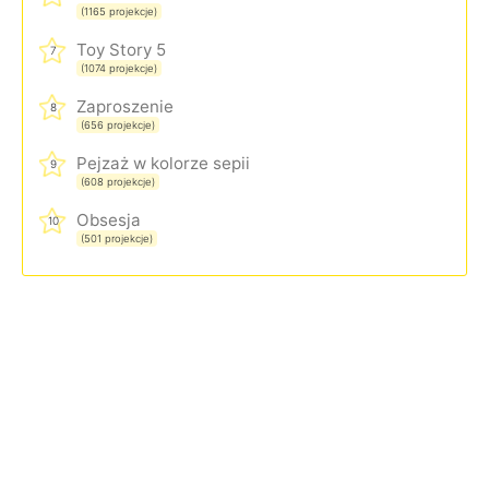
(1165 projekcje)
Toy Story 5
7
(1074 projekcje)
Zaproszenie
8
(656 projekcje)
Pejzaż w kolorze sepii
9
(608 projekcje)
Obsesja
10
(501 projekcje)