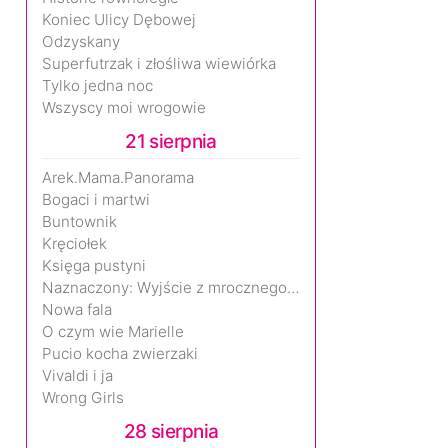
Koniec Ulicy Dębowej
Odzyskany
Superfutrzak i złośliwa wiewiórka
Tylko jedna noc
Wszyscy moi wrogowie
21 sierpnia
Arek.Mama.Panorama
Bogaci i martwi
Buntownik
Kręciołek
Księga pustyni
Naznaczony: Wyjście z mrocznego wymiaru
Nowa fala
O czym wie Marielle
Pucio kocha zwierzaki
Vivaldi i ja
Wrong Girls
28 sierpnia