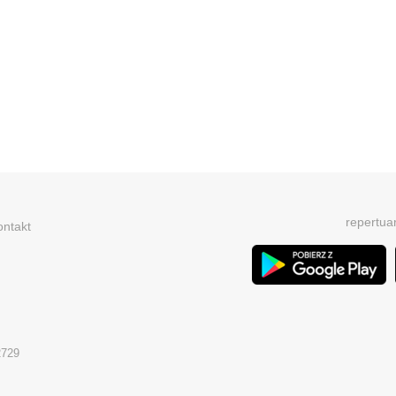
repertua
ontakt
2729