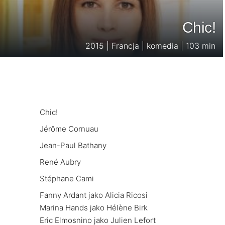
Chic!
2015 | Francja | komedia | 103 min
Chic!
Jérôme Cornuau
Jean-Paul Bathany
René Aubry
Stéphane Cami
Fanny Ardant jako Alicia Ricosi
Marina Hands jako Hélène Birk
Eric Elmosnino jako Julien Lefort