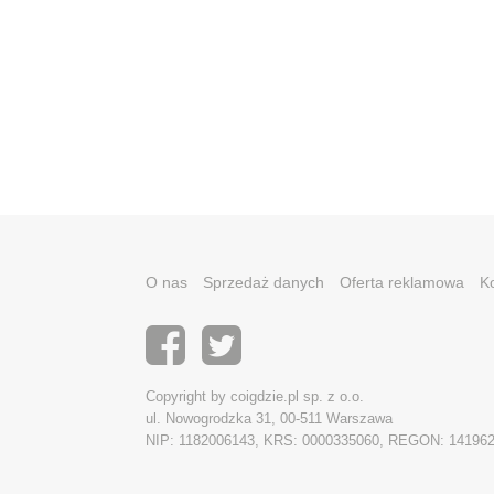
O nas
Sprzedaż danych
Oferta reklamowa
K
Copyright by coigdzie.pl sp. z o.o.
ul. Nowogrodzka 31, 00-511 Warszawa
NIP: 1182006143, KRS: 0000335060, REGON: 14196