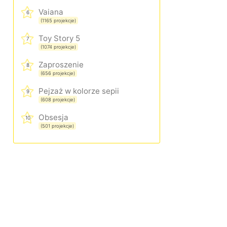
Vaiana
6
(1165 projekcje)
Toy Story 5
7
(1074 projekcje)
Zaproszenie
8
(656 projekcje)
Pejzaż w kolorze sepii
9
(608 projekcje)
Obsesja
10
(501 projekcje)