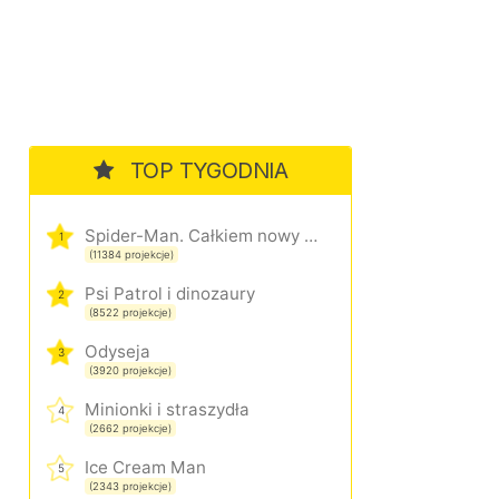
TOP TYGODNIA
Spider-Man. Całkiem nowy dzień
1
(11384 projekcje)
Psi Patrol i dinozaury
2
(8522 projekcje)
Odyseja
3
(3920 projekcje)
Minionki i straszydła
4
(2662 projekcje)
Ice Cream Man
5
(2343 projekcje)