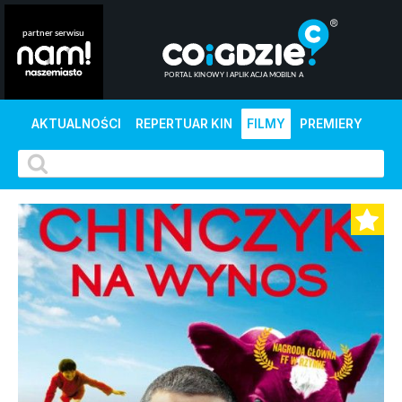
AKTUALNOŚCI
REPERTUAR KIN
FILMY
PREMIERY