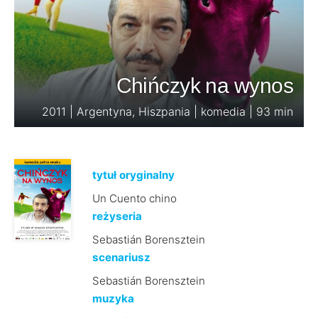
Chińczyk na wynos
2011 | Argentyna, Hiszpania | komedia | 93 min
tytuł oryginalny
Un Cuento chino
reżyseria
Sebastián Borensztein
scenariusz
Sebastián Borensztein
muzyka