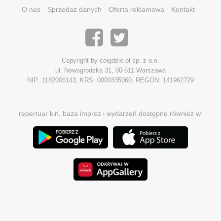
O nas
Sprzedaż danych
Oferta reklamowa
Kontakt
Copyright by coigdzie.pl sp. z o.o.
ul. Nowogrodzka 31, 00-511 Warszawa
NIP: 1182006143, KRS: 0000335060, REGON: 141962729
repertuar kin, baza imprez i wydarzeń dostępne również w: