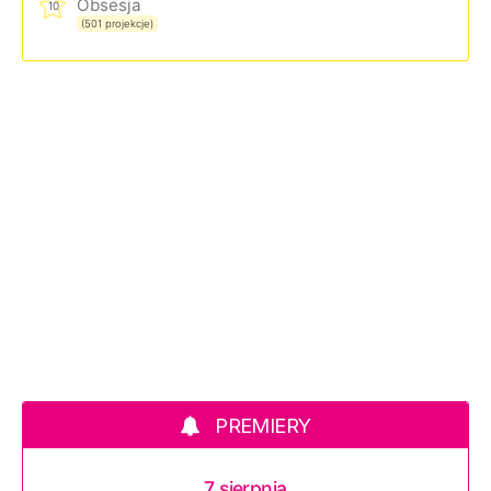
Obsesja
10
(501 projekcje)
PREMIERY
7 sierpnia