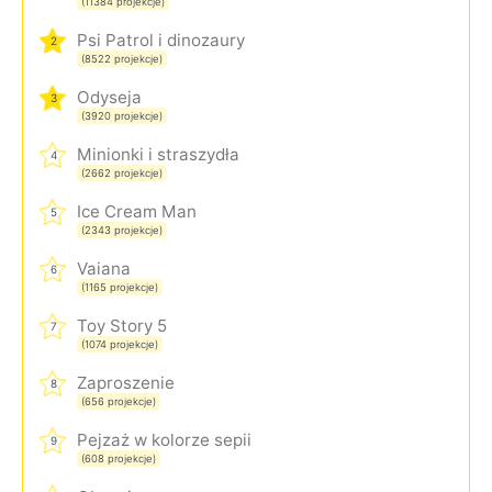
(11384 projekcje)
Psi Patrol i dinozaury
2
(8522 projekcje)
Odyseja
3
(3920 projekcje)
Minionki i straszydła
4
(2662 projekcje)
Ice Cream Man
5
(2343 projekcje)
Vaiana
6
(1165 projekcje)
Toy Story 5
7
(1074 projekcje)
Zaproszenie
8
(656 projekcje)
Pejzaż w kolorze sepii
9
(608 projekcje)