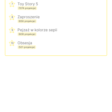
Toy Story 5
7
(1074 projekcje)
Zaproszenie
8
(656 projekcje)
Pejzaż w kolorze sepii
9
(608 projekcje)
Obsesja
10
(501 projekcje)