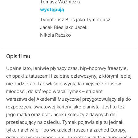
Tomasz Woźniczka
występują
Tymoteusz Bies jako Tymoteusz
Jacek Bies jako Jacek
Nikola Raczko
Opis filmu
Upalne lato, leniwie płynący czas, hip-hopowy freestyle,
chłopaki z tatuażami i zalotne dziewczyny, z którymi lepiej
nie zadzierać. Tak właśnie wygląda miejsce z czasów
młodości, do którego wraca Tymek – student
warszawskiej Akademii Muzycznej przygotowujący się do
rozpoczęcia światowej kariery jako pianista. Jest tu też
jego matka oraz brat Jacek i koledzy z dawnych dni
przesiadujący na osiedlu. Tymek pojawia się tu jednak
tylko na chwilę – po wakacjach rusza na zachód Europy,
gdzie otrzymał stypendium. Ta krótka wizyta w zupełności