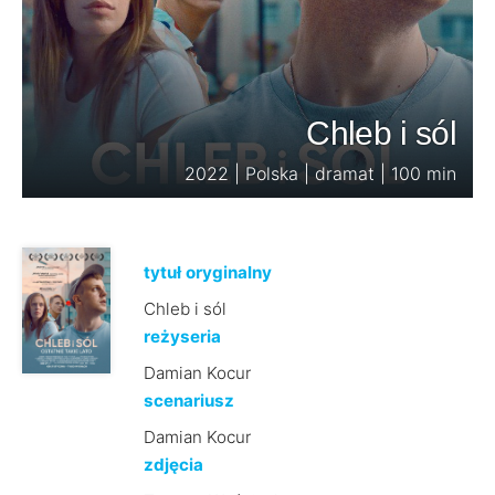
Chleb i sól
2022 | Polska | dramat | 100 min
tytuł oryginalny
Chleb i sól
reżyseria
Damian Kocur
scenariusz
Damian Kocur
zdjęcia