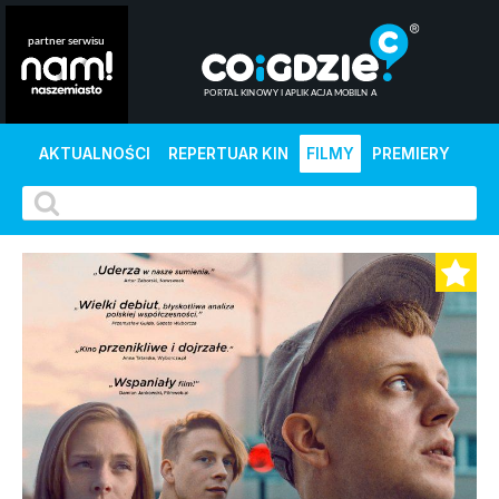
AKTUALNOŚCI
REPERTUAR KIN
FILMY
PREMIERY