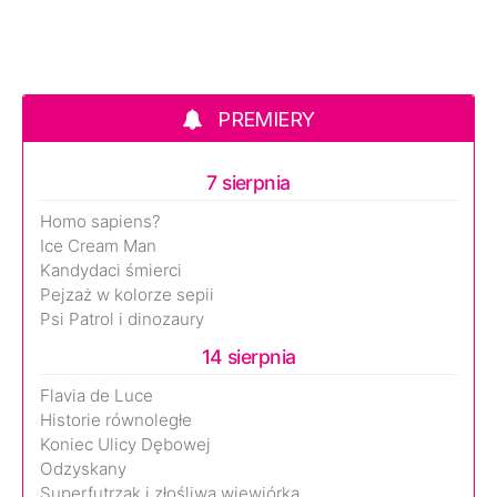
PREMIERY
7 sierpnia
Homo sapiens?
Ice Cream Man
Kandydaci śmierci
Pejzaż w kolorze sepii
Psi Patrol i dinozaury
14 sierpnia
Flavia de Luce
Historie równoległe
Koniec Ulicy Dębowej
Odzyskany
Superfutrzak i złośliwa wiewiórka