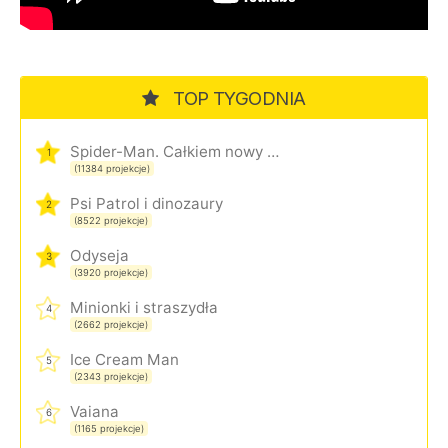
TOP TYGODNIA
Spider-Man. Całkiem nowy dzień
1
(11384 projekcje)
Psi Patrol i dinozaury
2
(8522 projekcje)
Odyseja
3
(3920 projekcje)
Minionki i straszydła
4
(2662 projekcje)
Ice Cream Man
5
(2343 projekcje)
Vaiana
6
(1165 projekcje)