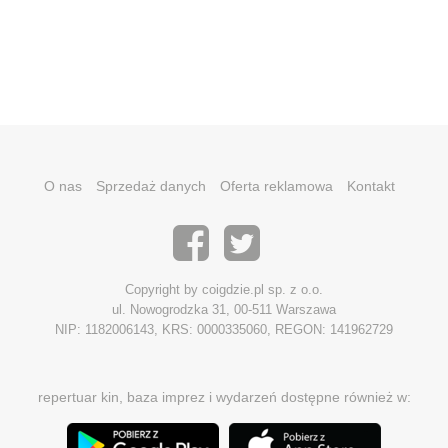
O nas
Sprzedaż danych
Oferta reklamowa
Kontakt
Copyright by coigdzie.pl sp. z o.o.
ul. Nowogrodzka 31, 00-511 Warszawa
NIP: 1182006143, KRS: 0000335060, REGON: 141962729
repertuar kin, baza imprez i wydarzeń dostępne również w: