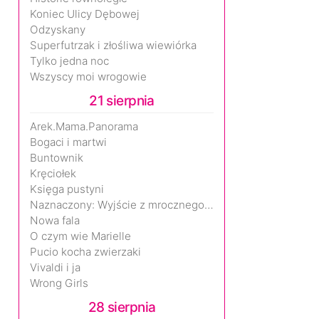
Koniec Ulicy Dębowej
Odzyskany
Superfutrzak i złośliwa wiewiórka
Tylko jedna noc
Wszyscy moi wrogowie
21 sierpnia
Arek.Mama.Panorama
Bogaci i martwi
Buntownik
Kręciołek
Księga pustyni
Naznaczony: Wyjście z mrocznego wymiaru
Nowa fala
O czym wie Marielle
Pucio kocha zwierzaki
Vivaldi i ja
Wrong Girls
28 sierpnia