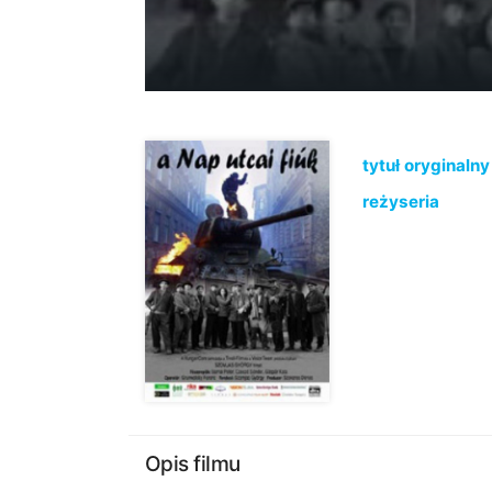
tytuł oryginalny
reżyseria
Opis filmu