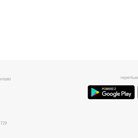
repertua
ontakt
2729