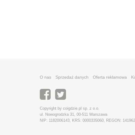
O nas
Sprzedaż danych
Oferta reklamowa
K
Copyright by coigdzie.pl sp. z o.o.
ul. Nowogrodzka 31, 00-511 Warszawa
NIP: 1182006143, KRS: 0000335060, REGON: 14196