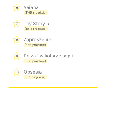
Vaiana
6
(1165 projekcje)
Toy Story 5
7
(1074 projekcje)
Zaproszenie
8
(656 projekcje)
Pejzaż w kolorze sepii
9
(608 projekcje)
Obsesja
10
(501 projekcje)