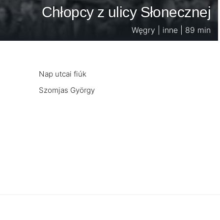
Chłopcy z ulicy Słonecznej
Węgry | inne | 89 min
Nap utcai fiúk
Szomjas György