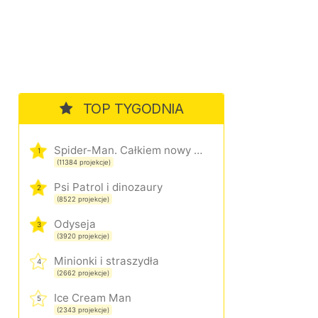
TOP TYGODNIA
Spider-Man. Całkiem nowy dzień
1
(11384 projekcje)
Psi Patrol i dinozaury
2
(8522 projekcje)
Odyseja
3
(3920 projekcje)
Minionki i straszydła
4
(2662 projekcje)
Ice Cream Man
5
(2343 projekcje)