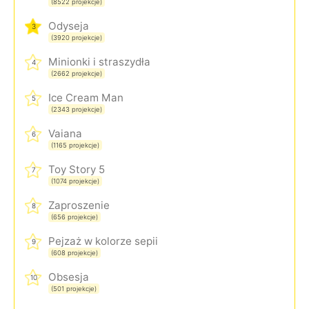
(8522 projekcje)
Odyseja
3
(3920 projekcje)
Minionki i straszydła
4
(2662 projekcje)
Ice Cream Man
5
(2343 projekcje)
Vaiana
6
(1165 projekcje)
Toy Story 5
7
(1074 projekcje)
Zaproszenie
8
(656 projekcje)
Pejzaż w kolorze sepii
9
(608 projekcje)
Obsesja
10
(501 projekcje)