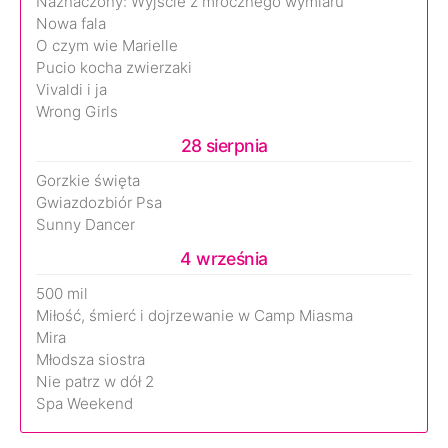
Naznaczony: Wyjście z mrocznego wymiaru
Nowa fala
O czym wie Marielle
Pucio kocha zwierzaki
Vivaldi i ja
Wrong Girls
28 sierpnia
Gorzkie święta
Gwiazdozbiór Psa
Sunny Dancer
4 września
500 mil
Miłość, śmierć i dojrzewanie w Camp Miasma
Mira
Młodsza siostra
Nie patrz w dół 2
Spa Weekend