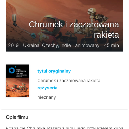
Chrumek i zaczarowana
rakieta
2019 | Ukraina, Czechy, Indie | animowany | 45 min
tytuł oryginalny
Chrumek i zaczarowana rakieta
reżyseria
nieznany
Opis filmu
Poznajcie Chrumka. Razem z nim i jego przyjacielem kuną