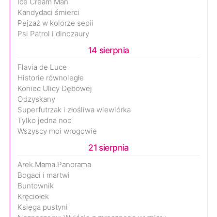
Ice Cream Man
Kandydaci śmierci
Pejzaż w kolorze sepii
Psi Patrol i dinozaury
14 sierpnia
Flavia de Luce
Historie równoległe
Koniec Ulicy Dębowej
Odzyskany
Superfutrzak i złośliwa wiewiórka
Tylko jedna noc
Wszyscy moi wrogowie
21 sierpnia
Arek.Mama.Panorama
Bogaci i martwi
Buntownik
Kręciołek
Księga pustyni