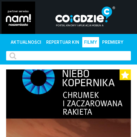
AKTUALNOŚCI
REPERTUAR KIN
FILMY
PREMIERY