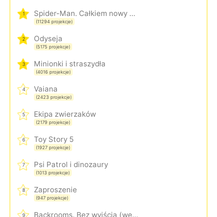
Spider-Man. Całkiem nowy dzień
1
(11294 projekcje)
Odyseja
2
(5175 projekcje)
Minionki i straszydła
3
(4016 projekcje)
Vaiana
4
(2423 projekcje)
Ekipa zwierzaków
5
(2179 projekcje)
Toy Story 5
6
(1927 projekcje)
Psi Patrol i dinozaury
7
(1013 projekcje)
Zaproszenie
8
(947 projekcje)
Backrooms. Bez wyjścia (wersja rozszerzona)
9