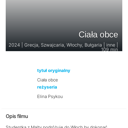
Ciała obce
2024 | Grecja, Szwajcaria, Włochy, Bułgaria | inne |
109 min
tytuł oryginalny
Ciała obce
reżyseria
Elina Psykou
Opis filmu
Studentka z Malty podróżuje do Włoch by dokonać