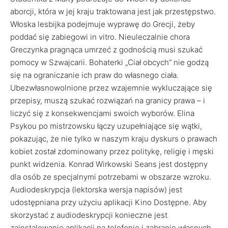
aborcji, która w jej kraju traktowana jest jak przestępstwo.
Włoska lesbijka podejmuje wyprawę do Grecji, żeby
poddać się zabiegowi in vitro. Nieuleczalnie chora
Greczynka pragnąca umrzeć z godnością musi szukać
pomocy w Szwajcarii. Bohaterki „Ciał obcych” nie godzą
się na ograniczanie ich praw do własnego ciała.
Ubezwłasnowolnione przez wzajemnie wykluczające się
przepisy, muszą szukać rozwiązań na granicy prawa – i
liczyć się z konsekwencjami swoich wyborów. Elina
Psykou po mistrzowsku łączy uzupełniające się wątki,
pokazując, że nie tylko w naszym kraju dyskurs o prawach
kobiet został zdominowany przez politykę, religię i męski
punkt widzenia. Konrad Wirkowski Seans jest dostępny
dla osób ze specjalnymi potrzebami w obszarze wzroku.
Audiodeskrypcja (lektorska wersja napisów) jest
udostępniana przy użyciu aplikacji Kino Dostępne. Aby
skorzystać z audiodeskrypcji konieczne jest
zainstalowanie aplikacji na telefonie i zabranie własnych