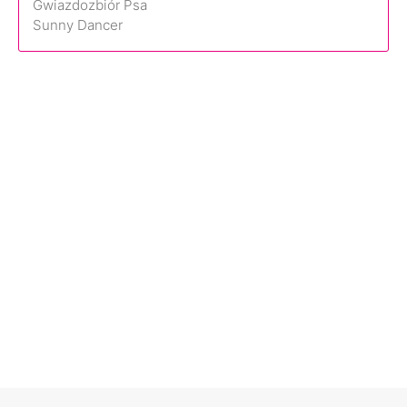
Gwiazdozbiór Psa
Sunny Dancer