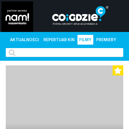
AKTUALNOŚCI
REPERTUAR KIN
FILMY
PREMIERY