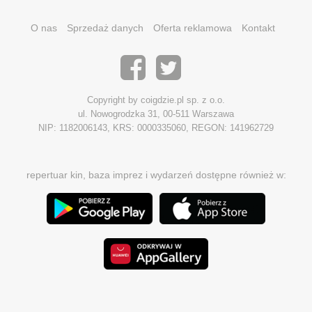
O nas
Sprzedaż danych
Oferta reklamowa
Kontakt
Copyright by coigdzie.pl sp. z o.o.
ul. Nowogrodzka 31, 00-511 Warszawa
NIP: 1182006143, KRS: 0000335060, REGON: 141962729
repertuar kin, baza imprez i wydarzeń dostępne również w: