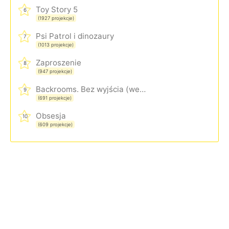
Toy Story 5
6
(1927 projekcje)
Psi Patrol i dinozaury
7
(1013 projekcje)
Zaproszenie
8
(947 projekcje)
Backrooms. Bez wyjścia (wersja rozszerzona)
9
(691 projekcje)
Obsesja
10
(609 projekcje)