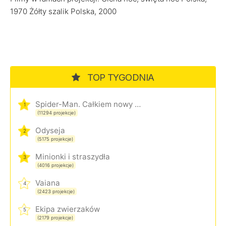
1970 Żółty szalik Polska, 2000
TOP TYGODNIA
Spider-Man. Całkiem nowy dzień
1
(11294 projekcje)
Odyseja
2
(5175 projekcje)
Minionki i straszydła
3
(4016 projekcje)
Vaiana
4
(2423 projekcje)
Ekipa zwierzaków
5
(2179 projekcje)