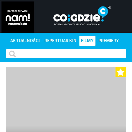
AKTUALNOŚCI
REPERTUAR KIN
FILMY
PREMIERY