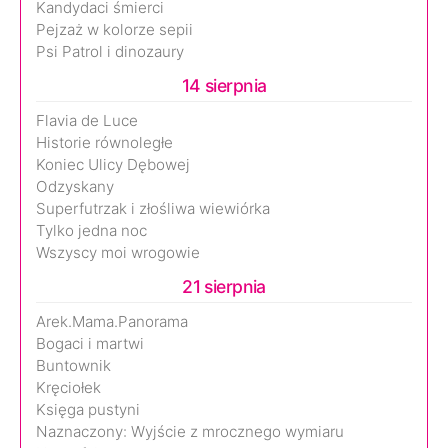
Kandydaci śmierci
Pejzaż w kolorze sepii
Psi Patrol i dinozaury
14 sierpnia
Flavia de Luce
Historie równoległe
Koniec Ulicy Dębowej
Odzyskany
Superfutrzak i złośliwa wiewiórka
Tylko jedna noc
Wszyscy moi wrogowie
21 sierpnia
Arek.Mama.Panorama
Bogaci i martwi
Buntownik
Kręciołek
Księga pustyni
Naznaczony: Wyjście z mrocznego wymiaru