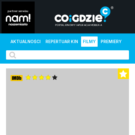
AKTUALNOŚCI
REPERTUAR KIN
FILMY
PREMIERY