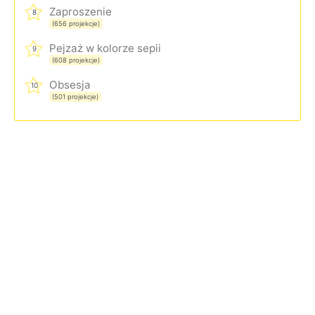
Zaproszenie
8
(656 projekcje)
Pejzaż w kolorze sepii
9
(608 projekcje)
Obsesja
10
(501 projekcje)