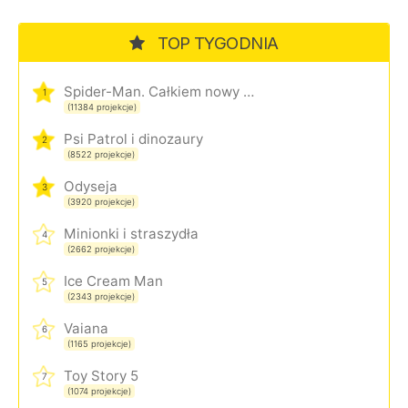
TOP TYGODNIA
Spider-Man. Całkiem nowy dzień
1
(11384 projekcje)
Psi Patrol i dinozaury
2
(8522 projekcje)
Odyseja
3
(3920 projekcje)
Minionki i straszydła
4
(2662 projekcje)
Ice Cream Man
5
(2343 projekcje)
Vaiana
6
(1165 projekcje)
Toy Story 5
7
(1074 projekcje)