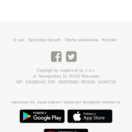
O nas
Sprzedaż danych
Oferta reklamowa
Kontakt
Copyright by coigdzie.pl sp. z o.o.
ul. Nowogrodzka 31, 00-511 Warszawa
NIP: 1182006143, KRS: 0000335060, REGON: 141962729
repertuar kin, baza imprez i wydarzeń dostępne również w: