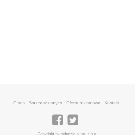
O nas
Sprzedaż danych
Oferta reklamowa
Kontakt
Copyright by coigdzie.pl sp. z o.o.