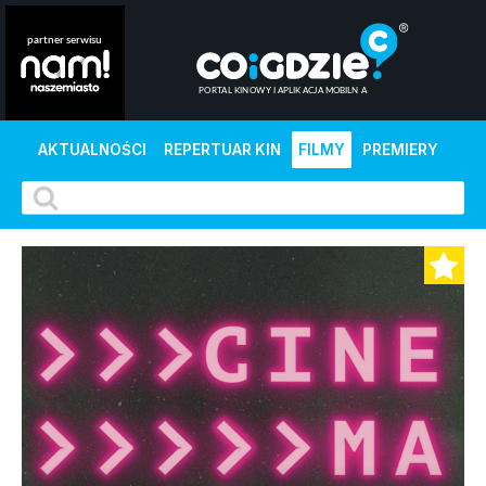
AKTUALNOŚCI
REPERTUAR KIN
FILMY
PREMIERY