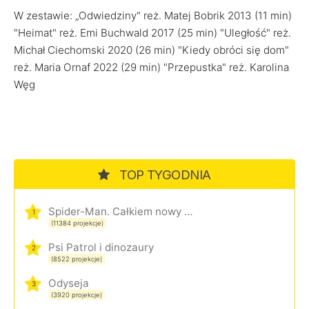
W zestawie: „Odwiedziny" reż. Matej Bobrik 2013 (11 min)
"Heimat" reż. Emi Buchwald 2017 (25 min) "Uległość" reż.
Michał Ciechomski 2020 (26 min) "Kiedy obróci się dom"
reż. Maria Ornaf 2022 (29 min) "Przepustka" reż. Karolina
Węg
TOP TYGODNIA
Spider-Man. Całkiem nowy dzień
1
(11384 projekcje)
Psi Patrol i dinozaury
2
(8522 projekcje)
Odyseja
3
(3920 projekcje)