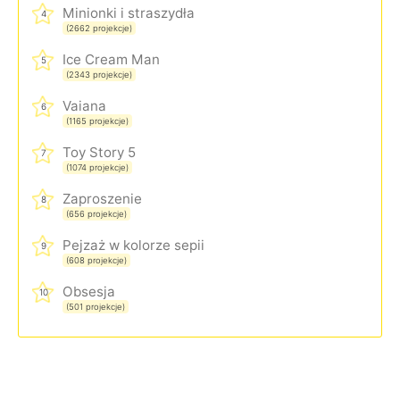
Minionki i straszydła
4
(2662 projekcje)
Ice Cream Man
5
(2343 projekcje)
Vaiana
6
(1165 projekcje)
Toy Story 5
7
(1074 projekcje)
Zaproszenie
8
(656 projekcje)
Pejzaż w kolorze sepii
9
(608 projekcje)
Obsesja
10
(501 projekcje)