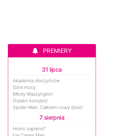
PREMIERY
31 lipca
Akademia złoczyńców
Góra mocy
Młody Waszyngton
Ostatni konsjerż
Spider-Man. Całkiem nowy dzień
7 sierpnia
Homo sapiens?
Ice Cream Man