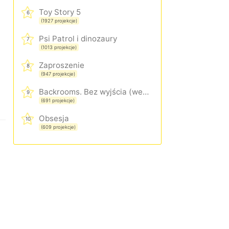
Toy Story 5
6
(1927 projekcje)
Psi Patrol i dinozaury
7
(1013 projekcje)
Zaproszenie
8
(947 projekcje)
Backrooms. Bez wyjścia (wersja rozszerzona)
9
(691 projekcje)
Obsesja
10
(609 projekcje)