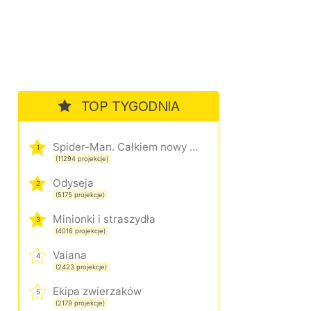
TOP TYGODNIA
Spider-Man. Całkiem nowy dzień
1
(11294 projekcje)
Odyseja
2
(5175 projekcje)
Minionki i straszydła
3
(4016 projekcje)
Vaiana
4
(2423 projekcje)
Ekipa zwierzaków
5
(2179 projekcje)