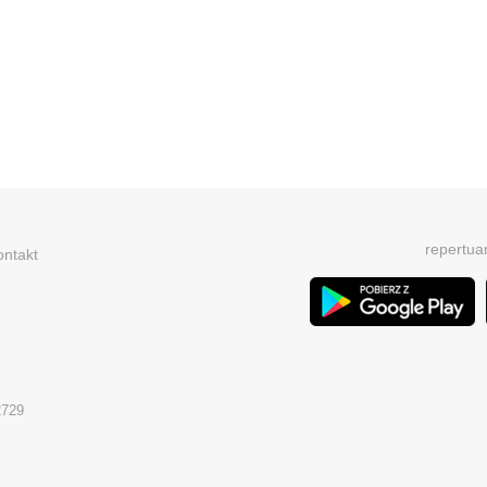
repertua
ontakt
2729