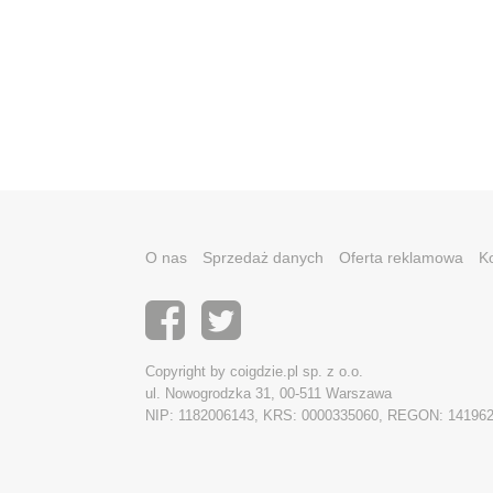
O nas
Sprzedaż danych
Oferta reklamowa
K
Copyright by coigdzie.pl sp. z o.o.
ul. Nowogrodzka 31, 00-511 Warszawa
NIP: 1182006143, KRS: 0000335060, REGON: 14196