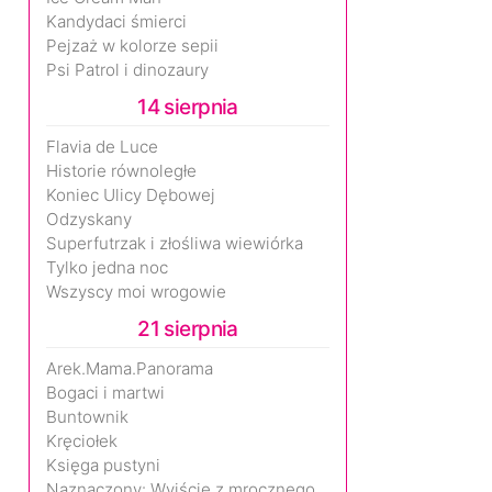
Kandydaci śmierci
Pejzaż w kolorze sepii
Psi Patrol i dinozaury
14 sierpnia
Flavia de Luce
Historie równoległe
Koniec Ulicy Dębowej
Odzyskany
Superfutrzak i złośliwa wiewiórka
Tylko jedna noc
Wszyscy moi wrogowie
21 sierpnia
Arek.Mama.Panorama
Bogaci i martwi
Buntownik
Kręciołek
Księga pustyni
Naznaczony: Wyjście z mrocznego wymiaru