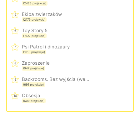
(2423 projekcje)
Ekipa zwierzaków
5
(2179 projekcje)
Toy Story 5
6
(1927 projekcje)
Psi Patrol i dinozaury
7
(1013 projekcje)
Zaproszenie
8
(947 projekcje)
Backrooms. Bez wyjścia (wersja rozszerzona)
9
(691 projekcje)
Obsesja
10
(609 projekcje)