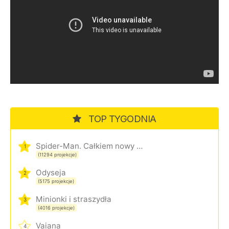
TOP TYGODNIA
Spider-Man. Całkiem nowy dzień
1
(11294 projekcje)
Odyseja
2
(5175 projekcje)
Minionki i straszydła
3
(4016 projekcje)
Vaiana
4