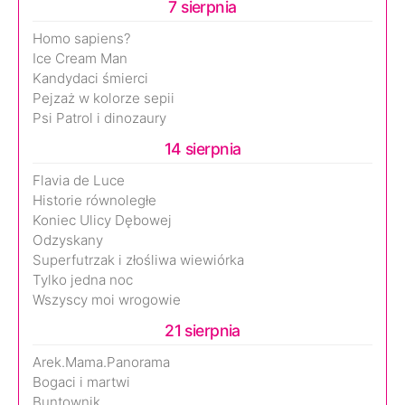
7 sierpnia
Homo sapiens?
Ice Cream Man
Kandydaci śmierci
Pejzaż w kolorze sepii
Psi Patrol i dinozaury
14 sierpnia
Flavia de Luce
Historie równoległe
Koniec Ulicy Dębowej
Odzyskany
Superfutrzak i złośliwa wiewiórka
Tylko jedna noc
Wszyscy moi wrogowie
21 sierpnia
Arek.Mama.Panorama
Bogaci i martwi
Buntownik