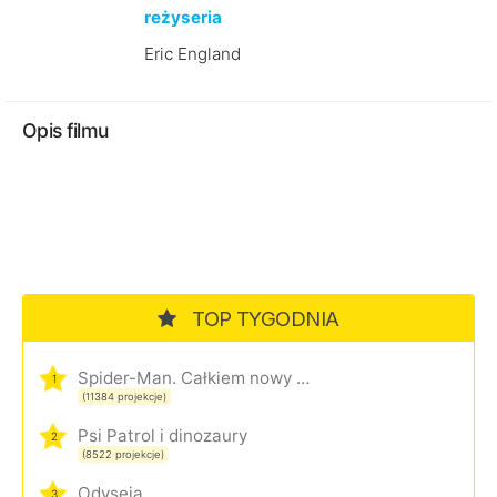
reżyseria
Eric England
Opis filmu
TOP TYGODNIA
Spider-Man. Całkiem nowy dzień
1
(11384 projekcje)
Psi Patrol i dinozaury
2
(8522 projekcje)
Odyseja
3