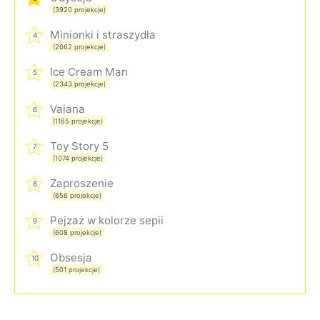
(3920 projekcje)
Minionki i straszydła
4
(2662 projekcje)
Ice Cream Man
5
(2343 projekcje)
Vaiana
6
(1165 projekcje)
Toy Story 5
7
(1074 projekcje)
Zaproszenie
8
(656 projekcje)
Pejzaż w kolorze sepii
9
(608 projekcje)
Obsesja
10
(501 projekcje)