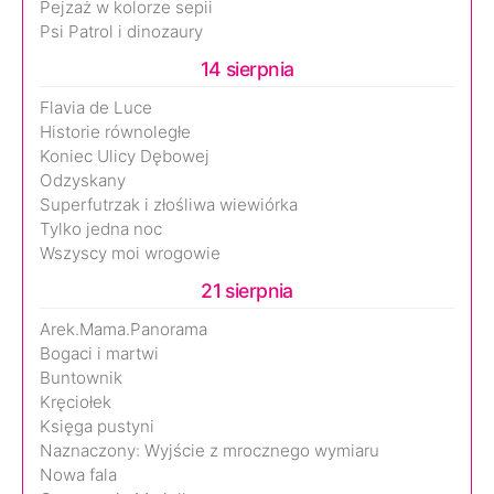
Pejzaż w kolorze sepii
Psi Patrol i dinozaury
14 sierpnia
Flavia de Luce
Historie równoległe
Koniec Ulicy Dębowej
Odzyskany
Superfutrzak i złośliwa wiewiórka
Tylko jedna noc
Wszyscy moi wrogowie
21 sierpnia
Arek.Mama.Panorama
Bogaci i martwi
Buntownik
Kręciołek
Księga pustyni
Naznaczony: Wyjście z mrocznego wymiaru
Nowa fala