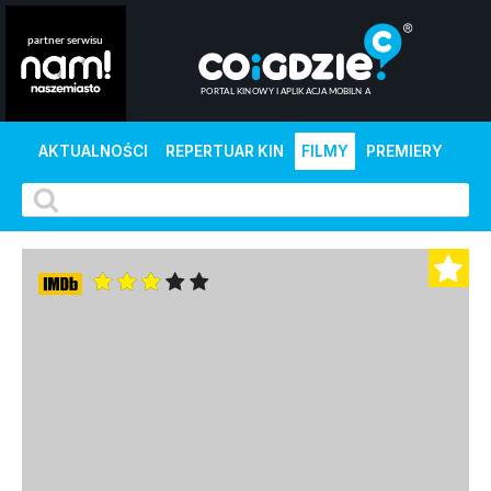
AKTUALNOŚCI
REPERTUAR KIN
FILMY
PREMIERY