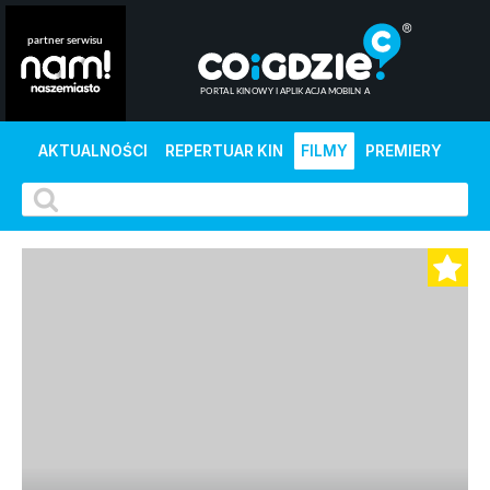
AKTUALNOŚCI
REPERTUAR KIN
FILMY
PREMIERY