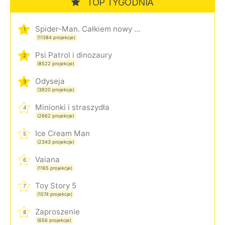
TOP TYGODNIA
Spider-Man. Całkiem nowy dzień
1
(11384 projekcje)
Psi Patrol i dinozaury
2
(8522 projekcje)
Odyseja
3
(3920 projekcje)
Minionki i straszydła
4
(2662 projekcje)
Ice Cream Man
5
(2343 projekcje)
Vaiana
6
(1165 projekcje)
Toy Story 5
7
(1074 projekcje)
Zaproszenie
8
(656 projekcje)