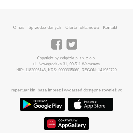
O nas
Sprzedaż danych
Oferta reklamowa
Kontakt
Copyright by coigdzie.pl sp. z o.o.
ul. Nowogrodzka 31, 00-511 Warszawa
NIP: 1182006143, KRS: 0000335060, REGON: 141962729
repertuar kin, baza imprez i wydarzeń dostępne również w: