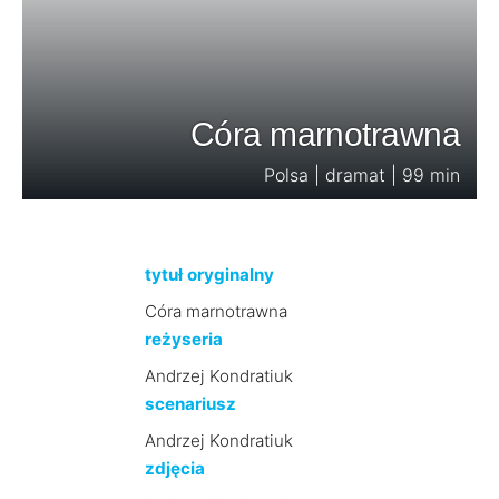
Córa marnotrawna
Polsa | dramat | 99 min
tytuł oryginalny
Córa marnotrawna
reżyseria
Andrzej Kondratiuk
scenariusz
Andrzej Kondratiuk
zdjęcia