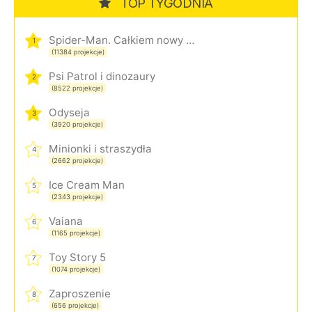
TOP TYGODNIA
Spider-Man. Całkiem nowy dzień
1
(11384 projekcje)
Psi Patrol i dinozaury
2
(8522 projekcje)
Odyseja
3
(3920 projekcje)
Minionki i straszydła
4
(2662 projekcje)
Ice Cream Man
5
(2343 projekcje)
Vaiana
6
(1165 projekcje)
Toy Story 5
7
(1074 projekcje)
Zaproszenie
8
(656 projekcje)