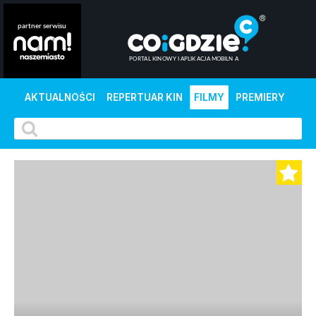
AKTUALNOŚCI
REPERTUAR KIN
FILMY
PREMIERY