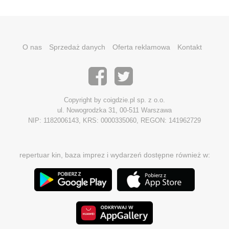
O nas
Sprzedaż danych
Oferta reklamowa
Kontakt
Copyright by coigdzie.pl sp. z o.o.
ul. Nowogrodzka 31, 00-511 Warszawa
NIP: 1182006143, KRS: 0000335060, REGON: 141962729
repertuar kin, baza imprez i wydarzeń dostępne również w: