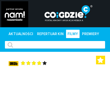
AKTUALNOŚCI
REPERTUAR KIN
FILMY
PREMIERY