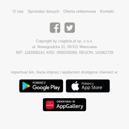
O nas
Sprzedaż danych
Oferta reklamowa
Kontakt
Copyright by coigdzie.pl sp. z o.o.
ul. Nowogrodzka 31, 00-511 Warszawa
NIP: 1182006143, KRS: 0000335060, REGON: 141962729
repertuar kin, baza imprez i wydarzeń dostępne również w: