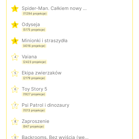
Spider-Man. Całkiem nowy dzień
1
(11294 projekcje)
Odyseja
2
(5175 projekcje)
Minionki i straszydła
3
(4016 projekcje)
Vaiana
4
(2423 projekcje)
Ekipa zwierzaków
5
(2179 projekcje)
Toy Story 5
6
(1927 projekcje)
Psi Patrol i dinozaury
7
(1013 projekcje)
Zaproszenie
8
(947 projekcje)
Backrooms. Bez wyjścia (wersja rozszerzona)
9