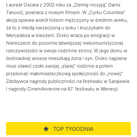
Laureat Oscara z 2002 roku za „Ziemię niczyją”, Danis
Tanović, powraca z nowym filmem. W „Cyrku Columbia”
akcja opiewa wokół historii mężczyzny w średnim wieku,
za to z młodą narzeczoną u boku i kluczykami do
Mercedesa w kieszeni. Divko wraca po emigracji w
Niemczech do pozornie łatwiejszej niekomunistycznej
rzeczywistości w swoje rodzinne strony. W jego domu w
bośniackiej wiosce mieszkają żona i syn. Divko najpierw
musi stawić czoło swojej „starej” rodzinie a potem
przekonać małomiasteczkową społeczność do „nowej”.
Zdobywca nagrody publiczności na festiwalu w Sarajewie
i nagrody CinemAvvenire na 67. festiwalu w Wenecji.
TOP TYGODNIA