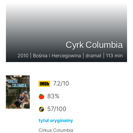
Cyrk Columbia
2010 | Bośnia i Hercegowina | dramat | 113 min
7.2/10
83%
57/100
tytuł oryginalny
Cirkus Columbia