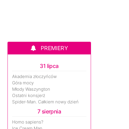
PREMIERY
31 lipca
Akademia złoczyńców
Góra mocy
Młody Waszyngton
Ostatni konsjerż
Spider-Man. Całkiem nowy dzień
7 sierpnia
Homo sapiens?
Ice Cream Man