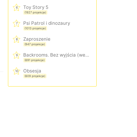
Toy Story 5
6
(1927 projekcje)
Psi Patrol i dinozaury
7
(1013 projekcje)
Zaproszenie
8
(947 projekcje)
Backrooms. Bez wyjścia (wersja rozszerzona)
9
(691 projekcje)
Obsesja
10
(609 projekcje)