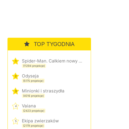
TOP TYGODNIA
Spider-Man. Całkiem nowy dzień
1
(11294 projekcje)
Odyseja
2
(5175 projekcje)
Minionki i straszydła
3
(4016 projekcje)
Vaiana
4
(2423 projekcje)
Ekipa zwierzaków
5
(2179 projekcje)