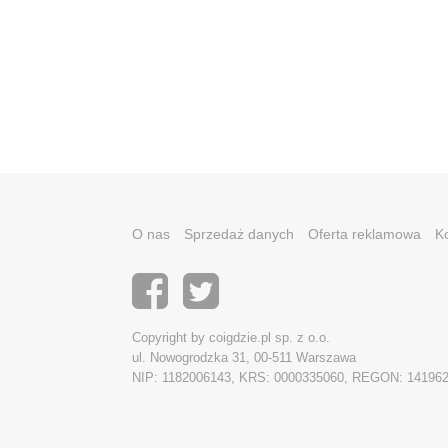
O nas
Sprzedaż danych
Oferta reklamowa
K
Copyright by coigdzie.pl sp. z o.o.
ul. Nowogrodzka 31, 00-511 Warszawa
NIP: 1182006143, KRS: 0000335060, REGON: 14196