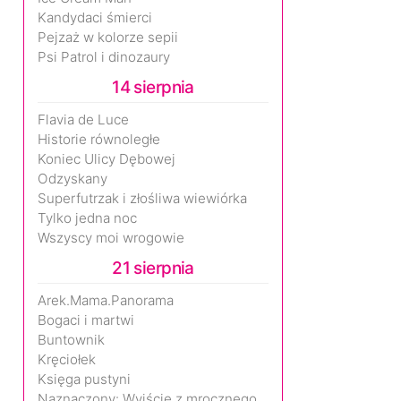
Kandydaci śmierci
Pejzaż w kolorze sepii
Psi Patrol i dinozaury
14 sierpnia
Flavia de Luce
Historie równoległe
Koniec Ulicy Dębowej
Odzyskany
Superfutrzak i złośliwa wiewiórka
Tylko jedna noc
Wszyscy moi wrogowie
21 sierpnia
Arek.Mama.Panorama
Bogaci i martwi
Buntownik
Kręciołek
Księga pustyni
Naznaczony: Wyjście z mrocznego wymiaru