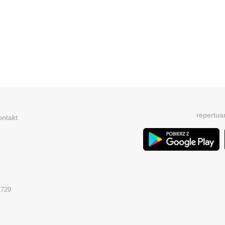
repertua
ontakt
2729