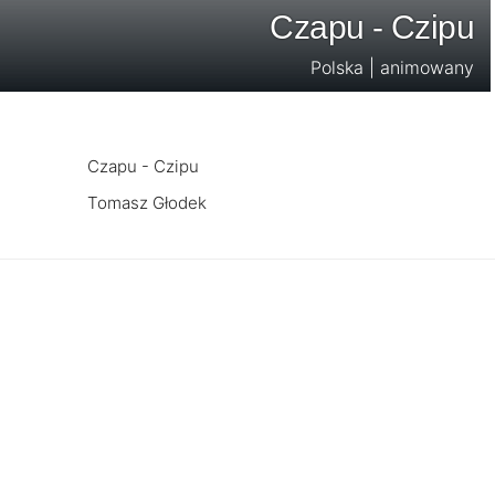
Czapu - Czipu
Polska | animowany
Czapu - Czipu
Tomasz Głodek