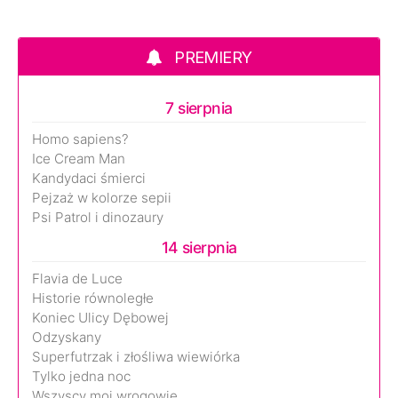
PREMIERY
7 sierpnia
Homo sapiens?
Ice Cream Man
Kandydaci śmierci
Pejzaż w kolorze sepii
Psi Patrol i dinozaury
14 sierpnia
Flavia de Luce
Historie równoległe
Koniec Ulicy Dębowej
Odzyskany
Superfutrzak i złośliwa wiewiórka
Tylko jedna noc
Wszyscy moi wrogowie