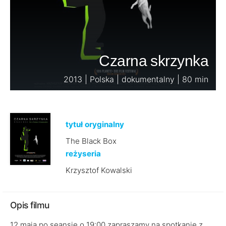
Czarna skrzynka
2013 | Polska | dokumentalny | 80 min
tytuł oryginalny
The Black Box
reżyseria
Krzysztof Kowalski
Opis filmu
12 maja po seansie o 19:00 zapraszamy na spotkanie z