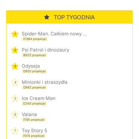
TOP TYGODNIA
Spider-Man. Całkiem nowy dzień
1
(11384 projekcje)
Psi Patrol i dinozaury
2
(8522 projekcje)
Odyseja
3
(3920 projekcje)
Minionki i straszydła
4
(2662 projekcje)
Ice Cream Man
5
(2343 projekcje)
Vaiana
6
(1165 projekcje)
Toy Story 5
7
(1074 projekcje)