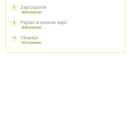
Zaproszenie
8
(656 projekcje)
Pejzaż w kolorze sepii
9
(608 projekcje)
Obsesja
10
(501 projekcje)