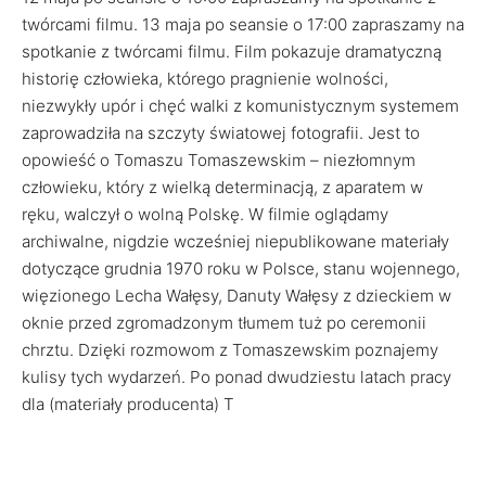
twórcami filmu. 13 maja po seansie o 17:00 zapraszamy na
spotkanie z twórcami filmu. Film pokazuje dramatyczną
historię człowieka, którego pragnienie wolności,
niezwykły upór i chęć walki z komunistycznym systemem
zaprowadziła na szczyty światowej fotografii. Jest to
opowieść o Tomaszu Tomaszewskim – niezłomnym
człowieku, który z wielką determinacją, z aparatem w
ręku, walczył o wolną Polskę. W filmie oglądamy
archiwalne, nigdzie wcześniej niepublikowane materiały
dotyczące grudnia 1970 roku w Polsce, stanu wojennego,
więzionego Lecha Wałęsy, Danuty Wałęsy z dzieckiem w
oknie przed zgromadzonym tłumem tuż po ceremonii
chrztu. Dzięki rozmowom z Tomaszewskim poznajemy
kulisy tych wydarzeń. Po ponad dwudziestu latach pracy
dla (materiały producenta) T