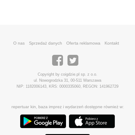
O nas
Sprzedaż danych
Oferta reklamowa
Kontakt
Copyright by coigdzie.pl sp. z o.o.
ul. Nowogrodzka 31, 00-511 Warszawa
NIP: 1182006143, KRS: 0000335060, REGON: 141962729
repertuar kin, baza imprez i wydarzeń dostępne również w: