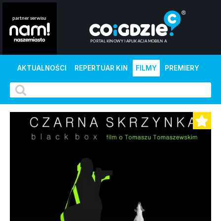
AKTUALNOŚCI
REPERTUAR KIN
FILMY
PREMIERY