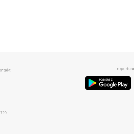
repertua
ontakt
2729