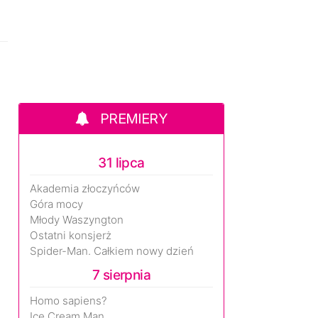
PREMIERY
31 lipca
Akademia złoczyńców
Góra mocy
Młody Waszyngton
Ostatni konsjerż
Spider-Man. Całkiem nowy dzień
7 sierpnia
Homo sapiens?
Ice Cream Man