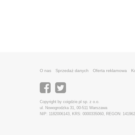
O nas
Sprzedaż danych
Oferta reklamowa
K
Copyright by coigdzie.pl sp. z o.o.
ul. Nowogrodzka 31, 00-511 Warszawa
NIP: 1182006143, KRS: 0000335060, REGON: 14196