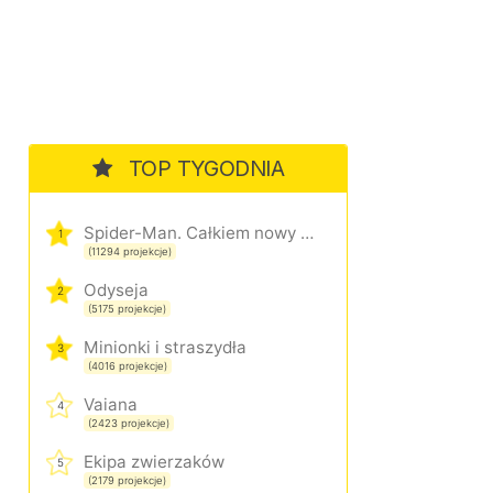
TOP TYGODNIA
Spider-Man. Całkiem nowy dzień
1
(11294 projekcje)
Odyseja
2
(5175 projekcje)
Minionki i straszydła
3
(4016 projekcje)
Vaiana
4
(2423 projekcje)
Ekipa zwierzaków
5
(2179 projekcje)