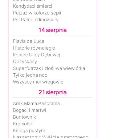
Kandydaci śmierci
Pejzaż w kolorze sepii
Psi Patrol i dinozaury
14 sierpnia
Flavia de Luce
Historie równoległe
Koniec Ulicy Dębowej
Odzyskany
Superfutrzak i złośliwa wiewiórka
Tylko jedna noc
Wszyscy moi wrogowie
21 sierpnia
Arek.Mama.Panorama
Bogaci i martwi
Buntownik
Kręciołek
Księga pustyni
Naznaczony: Wyjście z mrocznego wymiaru