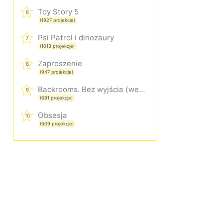
Toy Story 5
6
(1927 projekcje)
Psi Patrol i dinozaury
7
(1013 projekcje)
Zaproszenie
8
(947 projekcje)
Backrooms. Bez wyjścia (wersja rozszerzona)
9
(691 projekcje)
Obsesja
10
(609 projekcje)