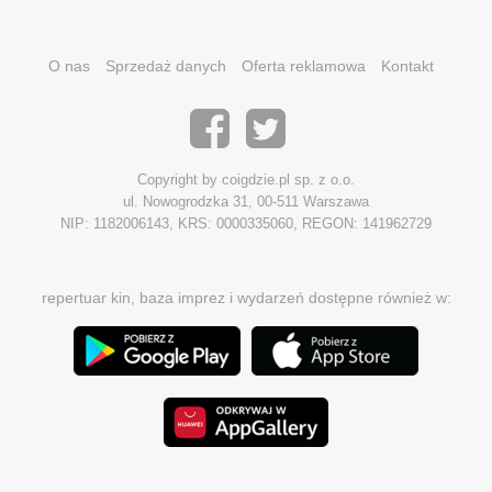
O nas
Sprzedaż danych
Oferta reklamowa
Kontakt
Copyright by coigdzie.pl sp. z o.o.
ul. Nowogrodzka 31, 00-511 Warszawa
NIP: 1182006143, KRS: 0000335060, REGON: 141962729
repertuar kin, baza imprez i wydarzeń dostępne również w: