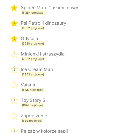
Spider-Man. Całkiem nowy dzień
1
(11384 projekcje)
Psi Patrol i dinozaury
2
(8522 projekcje)
Odyseja
3
(3920 projekcje)
Minionki i straszydła
4
(2662 projekcje)
Ice Cream Man
5
(2343 projekcje)
Vaiana
6
(1165 projekcje)
Toy Story 5
7
(1074 projekcje)
Zaproszenie
8
(656 projekcje)
Pejzaż w kolorze sepii
9