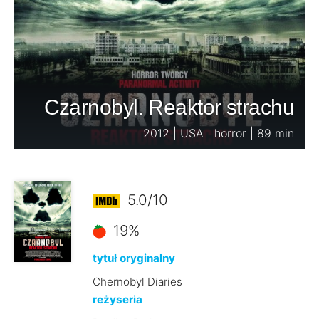
Czarnobyl. Reaktor strachu
2012 | USA | horror | 89 min
5.0/10
19%
tytuł oryginalny
Chernobyl Diaries
reżyseria