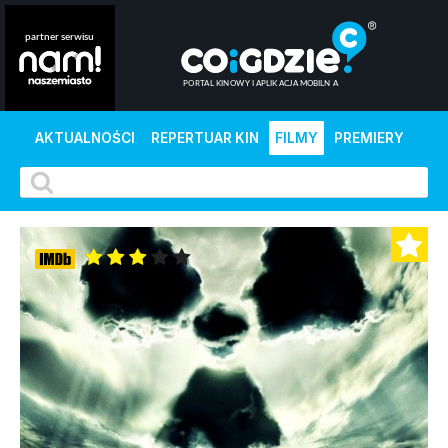
AKTUALNOŚCI
REPERTUAR KIN
FILMY
PREMIERY