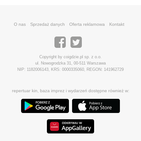
O nas
Sprzedaż danych
Oferta reklamowa
Kontakt
Copyright by coigdzie.pl sp. z o.o.
ul. Nowogrodzka 31, 00-511 Warszawa
NIP: 1182006143, KRS: 0000335060, REGON: 141962729
repertuar kin, baza imprez i wydarzeń dostępne również w: