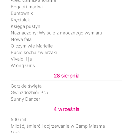
Arek.Mama.Panorama
Bogaci i martwi
Buntownik
Kręciołek
Księga pustyni
Naznaczony: Wyjście z mrocznego wymiaru
Nowa fala
O czym wie Marielle
Pucio kocha zwierzaki
Vivaldi i ja
Wrong Girls
28 sierpnia
Gorzkie święta
Gwiazdozbiór Psa
Sunny Dancer
4 września
500 mil
Miłość, śmierć i dojrzewanie w Camp Miasma
Mira