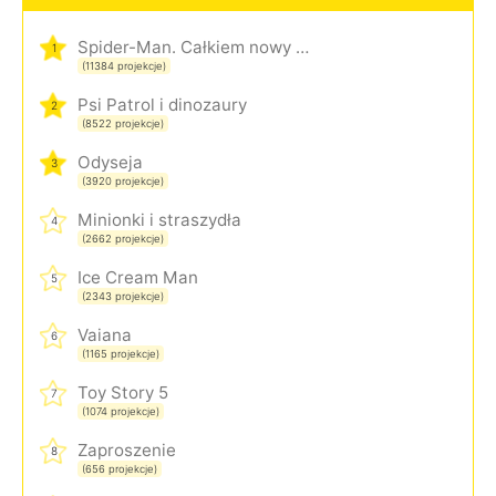
Spider-Man. Całkiem nowy dzień
1
(11384 projekcje)
Psi Patrol i dinozaury
2
(8522 projekcje)
Odyseja
3
(3920 projekcje)
Minionki i straszydła
4
(2662 projekcje)
Ice Cream Man
5
(2343 projekcje)
Vaiana
6
(1165 projekcje)
Toy Story 5
7
(1074 projekcje)
Zaproszenie
8
(656 projekcje)