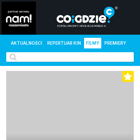
AKTUALNOŚCI
REPERTUAR KIN
FILMY
PREMIERY