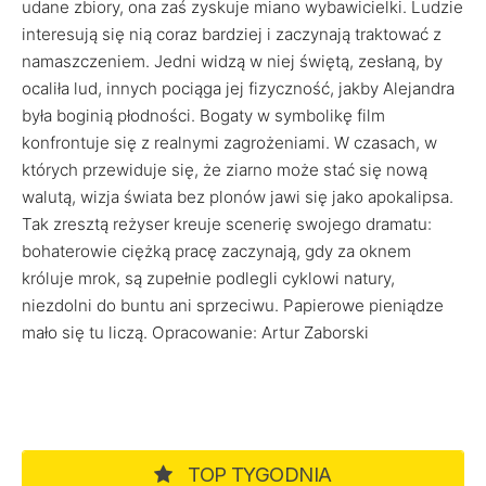
udane zbiory, ona zaś zyskuje miano wybawicielki. Ludzie
interesują się nią coraz bardziej i zaczynają traktować z
namaszczeniem. Jedni widzą w niej świętą, zesłaną, by
ocaliła lud, innych pociąga jej fizyczność, jakby Alejandra
była boginią płodności. Bogaty w symbolikę film
konfrontuje się z realnymi zagrożeniami. W czasach, w
których przewiduje się, że ziarno może stać się nową
walutą, wizja świata bez plonów jawi się jako apokalipsa.
Tak zresztą reżyser kreuje scenerię swojego dramatu:
bohaterowie ciężką pracę zaczynają, gdy za oknem
króluje mrok, są zupełnie podlegli cyklowi natury,
niezdolni do buntu ani sprzeciwu. Papierowe pieniądze
mało się tu liczą. Opracowanie: Artur Zaborski
TOP TYGODNIA