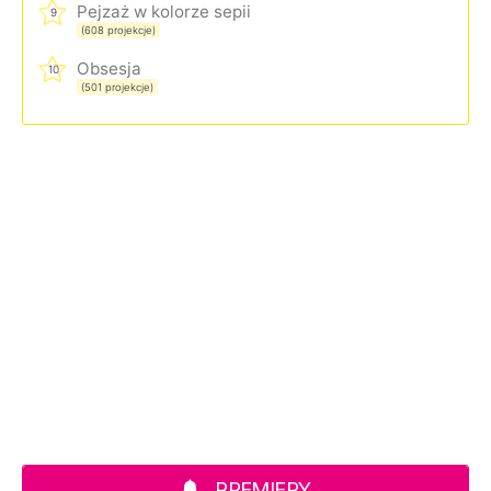
Pejzaż w kolorze sepii
9
(608 projekcje)
Obsesja
10
(501 projekcje)
PREMIERY