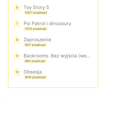
Toy Story 5
6
(1927 projekcje)
Psi Patrol i dinozaury
7
(1013 projekcje)
Zaproszenie
8
(947 projekcje)
Backrooms. Bez wyjścia (wersja rozszerzona)
9
(691 projekcje)
Obsesja
10
(609 projekcje)