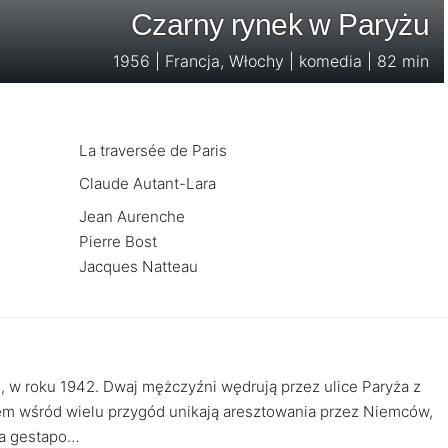
Czarny rynek w Paryżu
1956 | Francja, Włochy | komedia | 82 min
La traversée de Paris
Claude Autant-Lara
Jean Aurenche
Pierre Bost
Jacques Natteau
, w roku 1942. Dwaj mężczyźni wędrują przez ulice Paryża z
em wśród wielu przygód unikają aresztowania przez Niemców,
na gestapo…