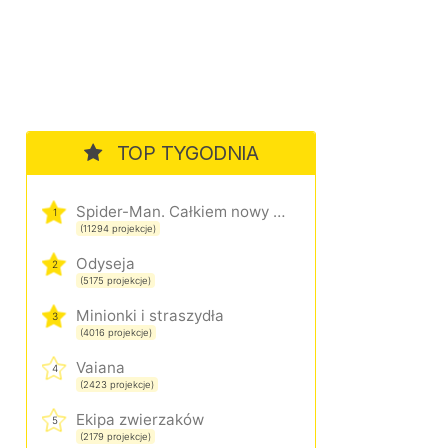
TOP TYGODNIA
Spider-Man. Całkiem nowy dzień
1
(11294 projekcje)
Odyseja
2
(5175 projekcje)
Minionki i straszydła
3
(4016 projekcje)
Vaiana
4
(2423 projekcje)
Ekipa zwierzaków
5
(2179 projekcje)