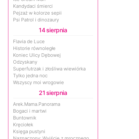
Kandydaci śmierci
Pejzaż w kolorze sepii
Psi Patrol i dinozaury
14 sierpnia
Flavia de Luce
Historie równoległe
Koniec Ulicy Dębowej
Odzyskany
Superfutrzak i złośliwa wiewiórka
Tylko jedna noc
Wszyscy moi wrogowie
21 sierpnia
Arek.Mama.Panorama
Bogaci i martwi
Buntownik
Kręciołek
Księga pustyni
Naznaczony: Wyjście z mrocznego wymiaru