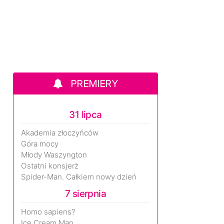
PREMIERY
31 lipca
Akademia złoczyńców
Góra mocy
Młody Waszyngton
Ostatni konsjerż
Spider-Man. Całkiem nowy dzień
7 sierpnia
Homo sapiens?
Ice Cream Man