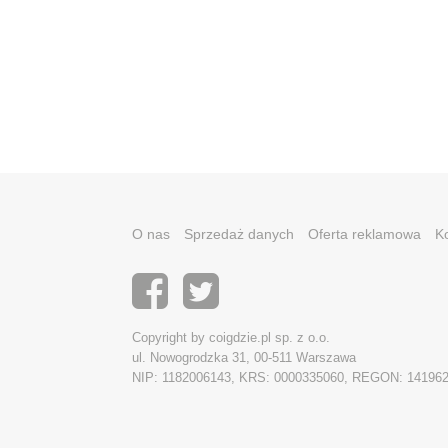
O nas
Sprzedaż danych
Oferta reklamowa
K
Copyright by coigdzie.pl sp. z o.o.
ul. Nowogrodzka 31, 00-511 Warszawa
NIP: 1182006143, KRS: 0000335060, REGON: 14196