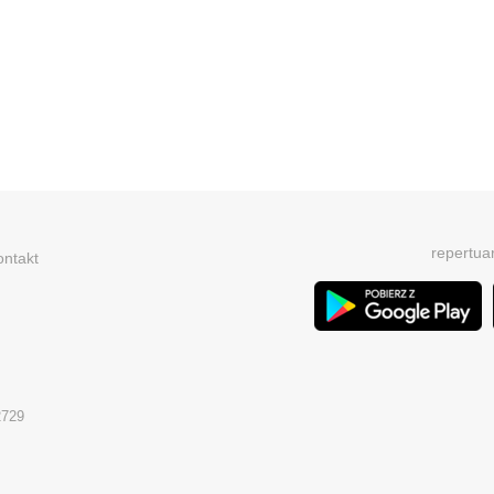
repertua
ontakt
2729