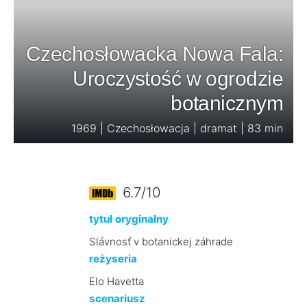
Czechosłowacka Nowa Fala:
Uroczystość w ogrodzie
botanicznym
1969 | Czechosłowacja | dramat | 83 min
6.7/10
tytuł oryginalny
Slávnosť v botanickej záhrade
reżyseria
Elo Havetta
scenariusz