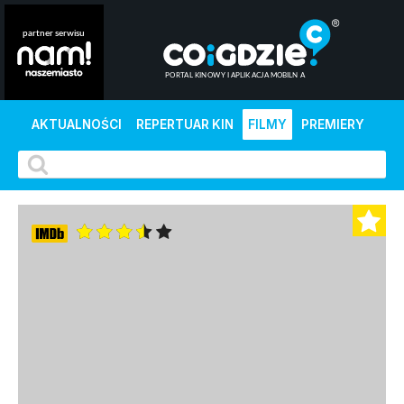
AKTUALNOŚCI
REPERTUAR KIN
FILMY
PREMIERY