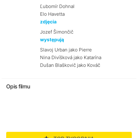
Ľubomír Dohnal
Elo Havetta
zdjęcia
Jozef Šimončič
występują
Slavoj Urban jako Pierre
Nina Divíšková jako Katarína
Dušan Blaškovič jako Kováč
Opis filmu