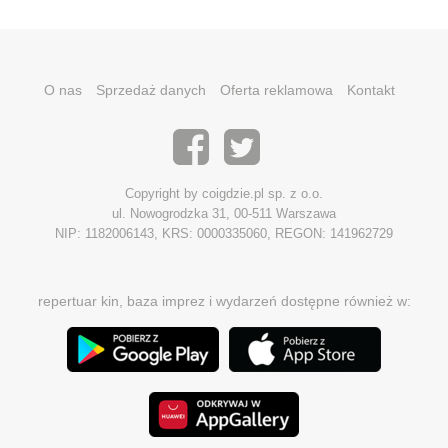
O nas
Sprzedaż danych
Oferta reklamowa
Kontakt
Copyright by coigdzie.pl sp. z o.o.
ul. Nowogrodzka 31, 00-511 Warszawa
NIP: 1182006143, KRS: 0000335060, REGON: 141962729
repertuar kin, baza imprez i wydarzeń dostępne również w: