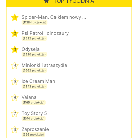
TOP TYGODNIA
Spider-Man. Całkiem nowy dzień
1
(11384 projekcje)
Psi Patrol i dinozaury
2
(8522 projekcje)
Odyseja
3
(3920 projekcje)
Minionki i straszydła
4
(2662 projekcje)
Ice Cream Man
5
(2343 projekcje)
Vaiana
6
(1165 projekcje)
Toy Story 5
7
(1074 projekcje)
Zaproszenie
8
(656 projekcje)