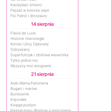
Kandydaci śmierci
Pejzaż w kolorze sepii
Psi Patrol i dinozaury
14 sierpnia
Flavia de Luce
Historie równoległe
Koniec Ulicy Dębowej
Odzyskany
Superfutrzak i złośliwa wiewiórka
Tylko jedna noc
Wszyscy moi wrogowie
21 sierpnia
Arek.Mama.Panorama
Bogaci i martwi
Buntownik
Kręciołek
Księga pustyni
Naznaczony: Wyjście z mrocznego wymiaru