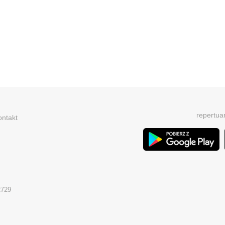
repertua
ontakt
2729