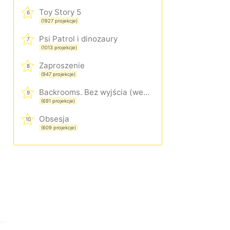
Toy Story 5
6
(1927 projekcje)
Psi Patrol i dinozaury
7
(1013 projekcje)
Zaproszenie
8
(947 projekcje)
Backrooms. Bez wyjścia (wersja rozszerzona)
9
(691 projekcje)
Obsesja
10
(609 projekcje)