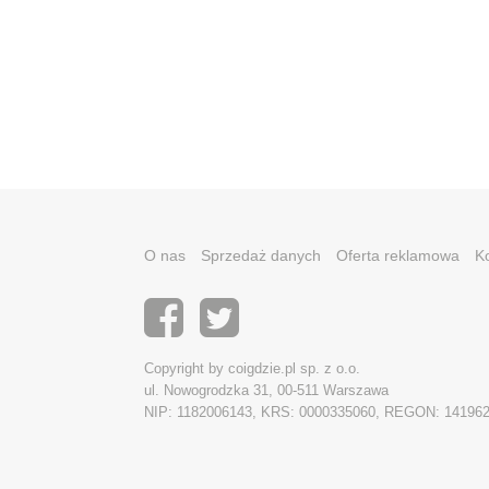
O nas
Sprzedaż danych
Oferta reklamowa
K
Copyright by coigdzie.pl sp. z o.o.
ul. Nowogrodzka 31, 00-511 Warszawa
NIP: 1182006143, KRS: 0000335060, REGON: 14196