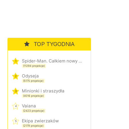
TOP TYGODNIA
Spider-Man. Całkiem nowy dzień
1
(11294 projekcje)
Odyseja
2
(5175 projekcje)
Minionki i straszydła
3
(4016 projekcje)
Vaiana
4
(2423 projekcje)
Ekipa zwierzaków
5
(2179 projekcje)