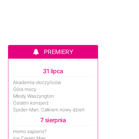
PREMIERY
31 lipca
Akademia złoczyńców
Góra mocy
Młody Waszyngton
Ostatni konsjerż
Spider-Man. Całkiem nowy dzień
7 sierpnia
Homo sapiens?
Ice Cream Man