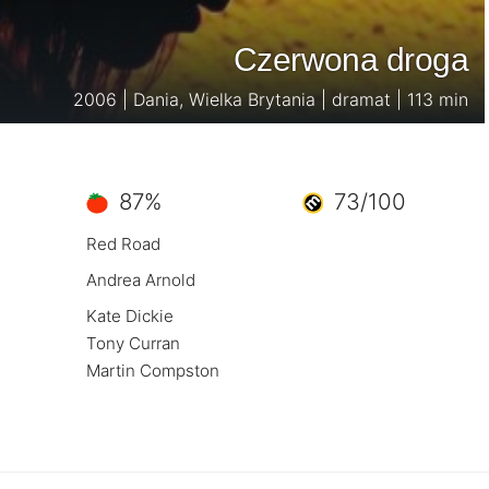
Czerwona droga
2006 | Dania, Wielka Brytania | dramat | 113 min
87%
73/100
Red Road
Andrea Arnold
Kate Dickie
Tony Curran
Martin Compston