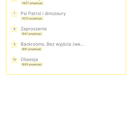
(1927 projekcje)
Psi Patrol i dinozaury
7
(1013 projekcje)
Zaproszenie
8
(947 projekcje)
Backrooms. Bez wyjścia (wersja rozszerzona)
9
(691 projekcje)
Obsesja
10
(609 projekcje)