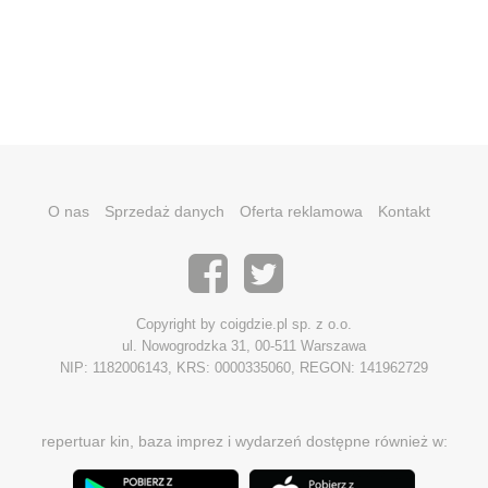
O nas
Sprzedaż danych
Oferta reklamowa
Kontakt
Copyright by coigdzie.pl sp. z o.o.
ul. Nowogrodzka 31, 00-511 Warszawa
NIP: 1182006143, KRS: 0000335060, REGON: 141962729
repertuar kin, baza imprez i wydarzeń dostępne również w: