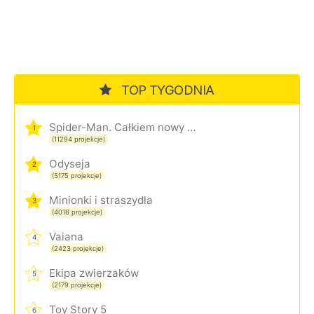
TOP TYGODNIA
Spider-Man. Całkiem nowy dzień
1
(11294 projekcje)
Odyseja
2
(5175 projekcje)
Minionki i straszydła
3
(4016 projekcje)
Vaiana
4
(2423 projekcje)
Ekipa zwierzaków
5
(2179 projekcje)
Toy Story 5
6