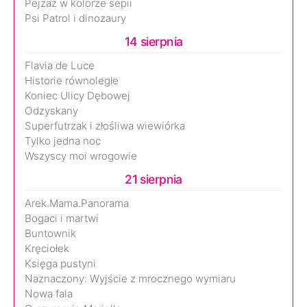
Pejzaż w kolorze sepii
Psi Patrol i dinozaury
14 sierpnia
Flavia de Luce
Historie równoległe
Koniec Ulicy Dębowej
Odzyskany
Superfutrzak i złośliwa wiewiórka
Tylko jedna noc
Wszyscy moi wrogowie
21 sierpnia
Arek.Mama.Panorama
Bogaci i martwi
Buntownik
Kręciołek
Księga pustyni
Naznaczony: Wyjście z mrocznego wymiaru
Nowa fala