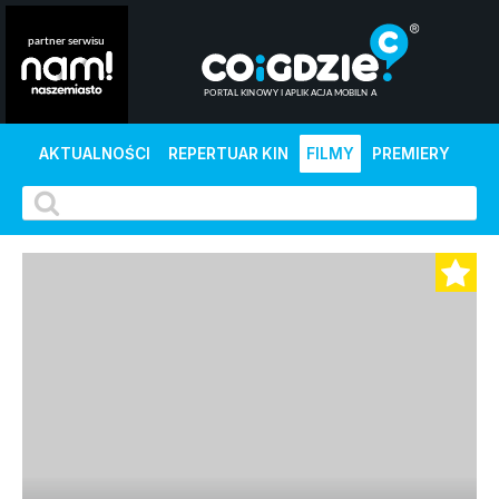
AKTUALNOŚCI
REPERTUAR KIN
FILMY
PREMIERY