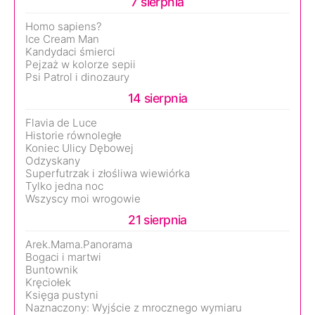
7 sierpnia
Homo sapiens?
Ice Cream Man
Kandydaci śmierci
Pejzaż w kolorze sepii
Psi Patrol i dinozaury
14 sierpnia
Flavia de Luce
Historie równoległe
Koniec Ulicy Dębowej
Odzyskany
Superfutrzak i złośliwa wiewiórka
Tylko jedna noc
Wszyscy moi wrogowie
21 sierpnia
Arek.Mama.Panorama
Bogaci i martwi
Buntownik
Kręciołek
Księga pustyni
Naznaczony: Wyjście z mrocznego wymiaru