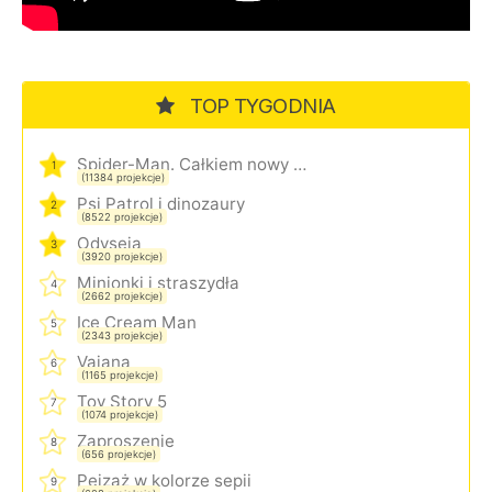
TOP TYGODNIA
Spider-Man. Całkiem nowy dzień
1
(11384 projekcje)
Psi Patrol i dinozaury
2
(8522 projekcje)
Odyseja
3
(3920 projekcje)
Minionki i straszydła
4
(2662 projekcje)
Ice Cream Man
5
(2343 projekcje)
Vaiana
6
(1165 projekcje)
Toy Story 5
7
(1074 projekcje)
Zaproszenie
8
(656 projekcje)
Pejzaż w kolorze sepii
9