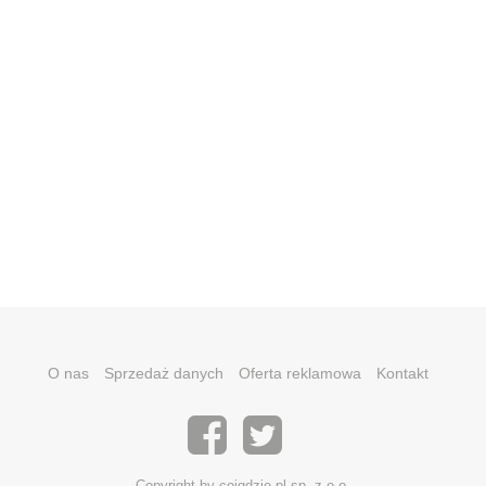
O nas
Sprzedaż danych
Oferta reklamowa
Kontakt
Copyright by coigdzie.pl sp. z o.o.