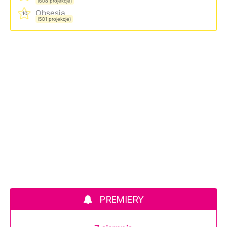
(608 projekcje)
Obsesja
10
(501 projekcje)
PREMIERY