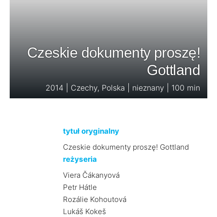
Czeskie dokumenty proszę!
Gottland
2014 | Czechy, Polska | nieznany | 100 min
tytuł oryginalny
Czeskie dokumenty proszę! Gottland
reżyseria
Viera Čákanyová
Petr Hátle
Rozálie Kohoutová
Lukáš Kokeš